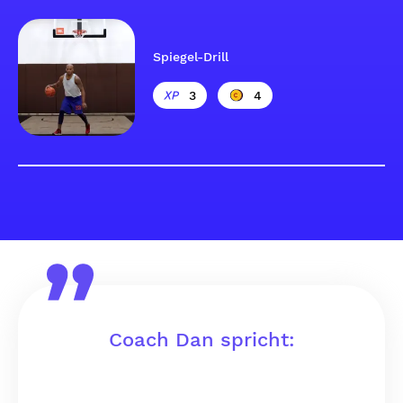
Spiegel-Drill
3
4
Coach Dan spricht: