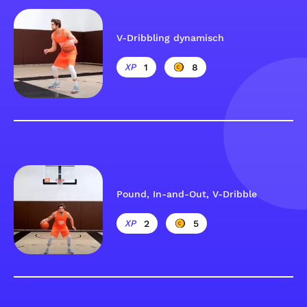
V-Dribbling dynamisch
1
8
Pound, In-and-Out, V-Dribble
2
5