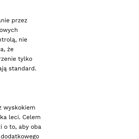
anie przez
kowych
trolą, nie
a, że
rzenie tylko
ają standard.
 z wyskokiem
łka leci. Celem
i o to, aby oba
e dodatkowego