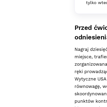
tylko wte
Przed ćwi
odniesieni
Nagraj dziesię
miejsce, trafi
zorganizowana 
ręki prowadząc
Wytyczne USA 
równowagę, wc
skoordynowane
punktów kontr