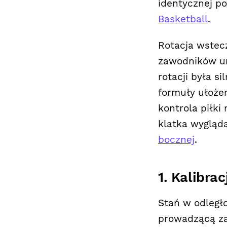
identycznej po
Basketball
.
Rotacja wstec
zawodników un
rotacji była s
formuły ułoże
kontrola piłki
klatka wygląda
bocznej
.
1. Kalibra
Stań w odległ
prowadzącą za 