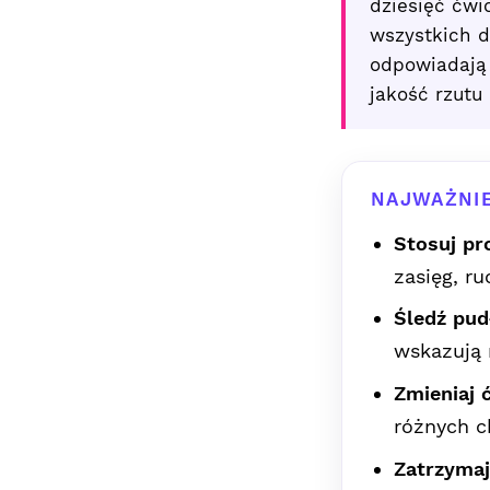
dziesięć ćwi
wszystkich d
odpowiadają
jakość rzutu
NAJWAŻNIE
Stosuj pr
zasięg, ru
Śledź pudł
wskazują 
Zmieniaj 
różnych ch
Zatrzymaj 