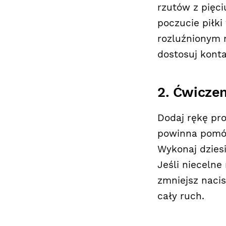
rzutów z pięci
poczucie piłki
rozluźnionym n
dostosuj kont
2. Ćwicze
Dodaj rękę pr
powinna pomóc 
Wykonaj dziesi
Jeśli niecelne
zmniejsz nacis
cały ruch.