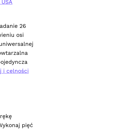
g USA
Badanie 26
ieniu osi
 uniwersalnej
owtarzalna
pojedyncza
 i celności
 rękę
 Wykonaj pięć