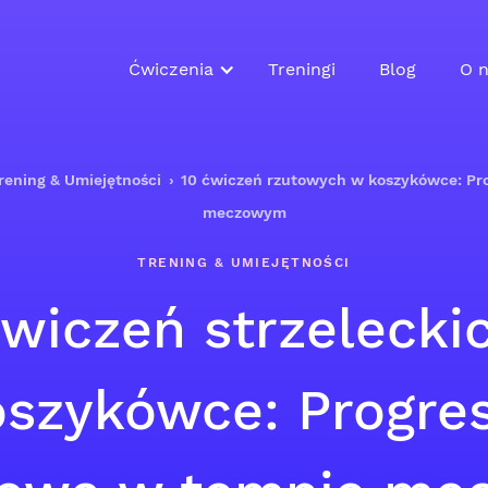
Ćwiczenia
Treningi
Blog
O n
rening & Umiejętności
›
10 ćwiczeń rzutowych w koszykówce: Pro
meczowym
TRENING & UMIEJĘTNOŚCI
ćwiczeń strzelecki
oszykówce: Progres