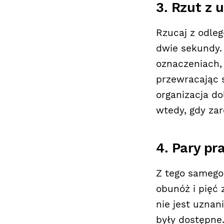
3. Rzut z
Rzucaj z odleg
dwie sekundy.
oznaczeniach,
przewracając s
organizacja do
wtedy, gdy zar
4. Pary pr
Z tego samego
obunóż i pięć z
nie jest uznan
były dostępne