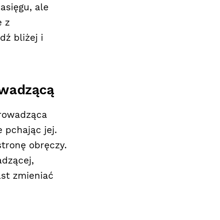
asięgu, ale
e z
ź bliżej i
owadzącą
prowadząca
 pchając jej.
stronę obręczy.
adzącej,
ast zmieniać