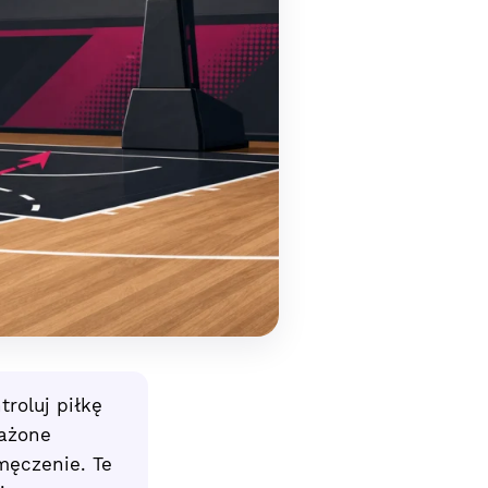
roluj piłkę
ważone
męczenie. Te