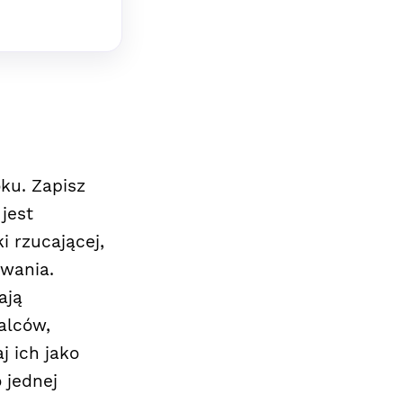
oku. Zapisz
 jest
i rzucającej,
owania.
ają
alców,
 ich jako
 jednej