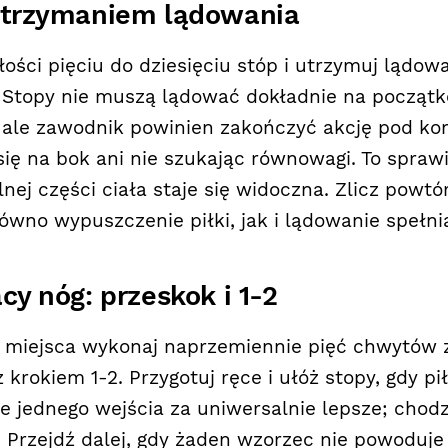
 utrzymaniem lądowania
łości pięciu do dziesięciu stóp i utrzymuj lądow
 Stopy nie muszą lądować dokładnie na począt
 ale zawodnik powinien zakończyć akcję pod kon
ię na bok ani nie szukając równowagi. To sprawi
lnej części ciała staje się widoczna. Zlicz powtó
ówno wypuszczenie piłki, jak i lądowanie spełni
acy nóg: przeskok i 1-2
 miejsca wykonaj naprzemiennie pięć chwytów
 krokiem 1-2. Przygotuj ręce i ułóż stopy, gdy pi
ie jednego wejścia za uniwersalnie lepsze; chodz
. Przejdź dalej, gdy żaden wzorzec nie powoduj