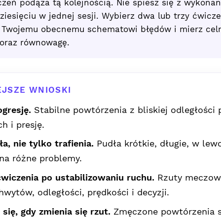
czeń podąża tą kolejnością. Nie spiesz się z wykona
ziesięciu w jednej sesji. Wybierz dwa lub trzy ćwicze
 Twojemu obecnemu schematowi błędów i mierz celn
 oraz równowagę.
JSZE WNIOSKI
ogresję.
Stabilne powtórzenia z bliskiej odległości
ch i presję.
a, nie tylko trafienia.
Pudła krótkie, długie, w lew
na różne problemy.
ćwiczenia po ustabilizowaniu ruchu.
Rzuty meczow
wytów, odległości, prędkości i decyzji.
się, gdy zmienia się rzut.
Zmęczone powtórzenia s