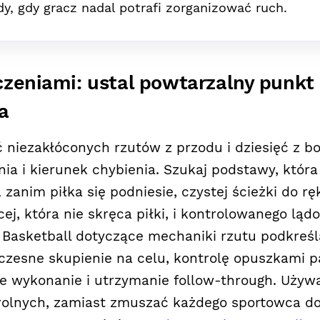
dy, gdy gracz nadal potrafi zorganizować ruch.
czeniami: ustal powtarzalny punkt
a
ć niezakłóconych rzutów z przodu i dziesięć z b
enia i kierunek chybienia. Szukaj podstawy, która
zanim piłka się podniesie, czystej ścieżki do ręk
ej, która nie skręca piłki, i kontrolowanego ląd
Basketball dotyczące mechaniki rzutu podkreśl
zesne skupienie na celu, kontrolę opuszkami p
 wykonanie i utrzymanie follow-through. Używaj
olnych, zamiast zmuszać każdego sportowca do