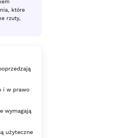
niem
nia, które
e rzuty,
 poprzedzają
o i w prawo
e wymagają
ą użyteczne