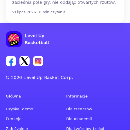
zacieśnia pole gry, nie oddając otwartych rzutów.
21 lipca 2026 · 6 min czytania
Level Up
Basketball
Link do grupy społecznościowej na Facebooku
Link do konta na Twitterze grupy społecznościo
Link do konta na Instagramie grupy społe
© 2026 Level Up Basket Corp.
Główna
Informacje
Uzyskaj demo
Dla trenerów
Funkcje
Dla akademii
Założyciele
Dla twórców treści