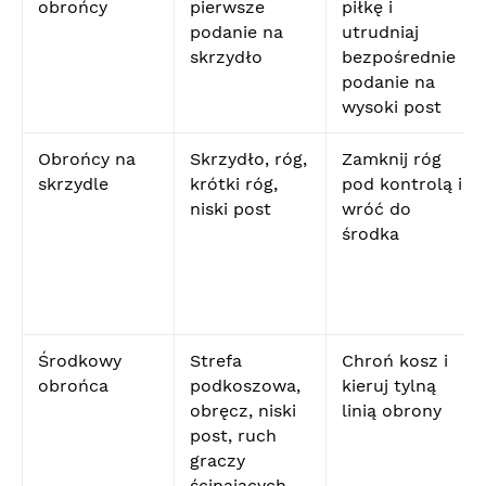
obrońcy
pierwsze
piłkę i
podanie na
utrudniaj
skrzydło
bezpośrednie
podanie na
wysoki post
Obrońcy na
Skrzydło, róg,
Zamknij róg
skrzydle
krótki róg,
pod kontrolą i
niski post
wróć do
środka
Środkowy
Strefa
Chroń kosz i
obrońca
podkoszowa,
kieruj tylną
obręcz, niski
linią obrony
post, ruch
graczy
ścinających