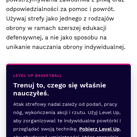
odpowiedzialności za pomoc i powrót.
Używaj strefy jako jednego z rodzajów
obrony w ramach szerszej edukacji
defensywnej, a nie jako sposobu na
unikanie nauczania obrony indywidualnej.
LEVEL UP BASKETBALL
Trenuj to, czego się właśnie
nauczyłeś.
Atak strefowy nadal zależy od podań, pracy
nóg, wykończenia akcji i rzutu. Użyj Level Up,
aby zorganizować te indywidualne powtórki i
przeglądać swoją technikę.
Pobierz Level Up
,