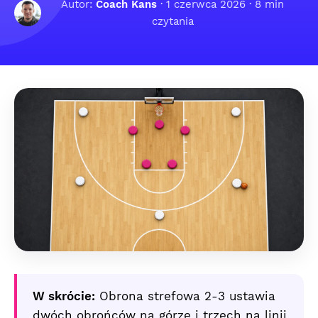
Autor:
Coach Kans
·
1 czerwca 2026
· 8 min
czytania
W skrócie:
Obrona strefowa 2-3 ustawia
dwóch obrońców na górze i trzech na linii