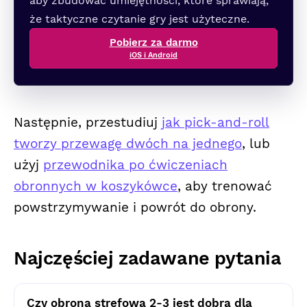
aby zbudować umiejętności, które sprawiają,
że taktyczne czytanie gry jest użyteczne.
Pobierz za darmo
iOS i Android
Następnie, przestudiuj
jak pick-and-roll
tworzy przewagę dwóch na jednego
, lub
użyj
przewodnika po ćwiczeniach
obronnych w koszykówce
, aby trenować
powstrzymywanie i powrót do obrony.
Najczęściej zadawane pytania
Czy obrona strefowa 2-3 jest dobra dla