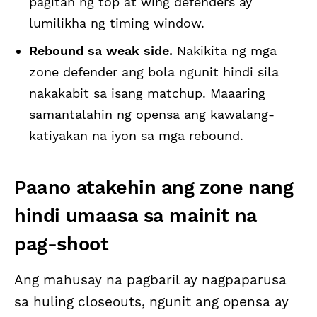
pagitan ng top at wing defenders ay
lumilikha ng timing window.
Rebound sa weak side.
Nakikita ng mga
zone defender ang bola ngunit hindi sila
nakakabit sa isang matchup. Maaaring
samantalahin ng opensa ang kawalang-
katiyakan na iyon sa mga rebound.
Paano atakehin ang zone nang
hindi umaasa sa mainit na
pag-shoot
Ang mahusay na pagbaril ay nagpaparusa
sa huling closeouts, ngunit ang opensa ay