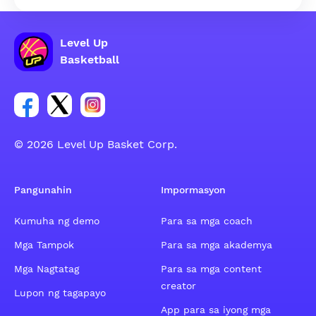
Level Up
Basketball
Link para sa social group ng Facebook account
Link para sa social group ng tweeter account
Link para sa social group ng Instagram ac
© 2026 Level Up Basket Corp.
Pangunahin
Impormasyon
Kumuha ng demo
Para sa mga coach
Mga Tampok
Para sa mga akademya
Mga Nagtatag
Para sa mga content
creator
Lupon ng tagapayo
App para sa iyong mga