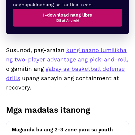
nagpapakinabang sa tactical read.
I-download nang libre
iOS at Android
Susunod, pag-aralan
kung paano lumilikha
ng two-player advantage ang pick-and-roll
,
o gamitin ang
gabay sa basketball defense
drills
upang sanayin ang containment at
recovery.
Mga madalas itanong
Maganda ba ang 2-3 zone para sa youth