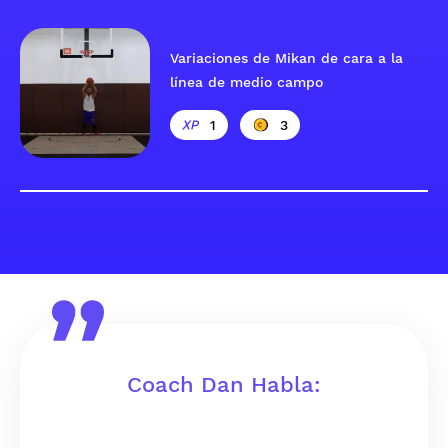
Variaciones de Mikan de cara a la
línea de medio campo
1
3
Coach Dan Habla: