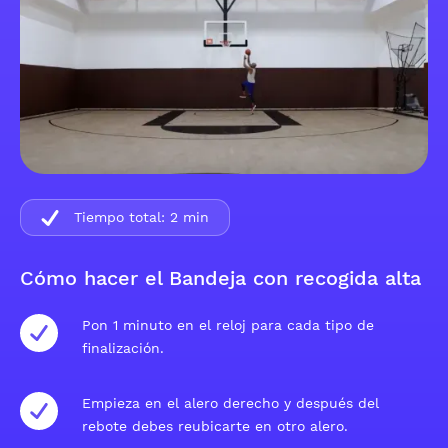
Tiempo total:
2
min
Cómo hacer el Bandeja con recogida alta
Pon 1 minuto en el reloj para cada tipo de
finalización.
Empieza en el alero derecho y después del
rebote debes reubicarte en otro alero.