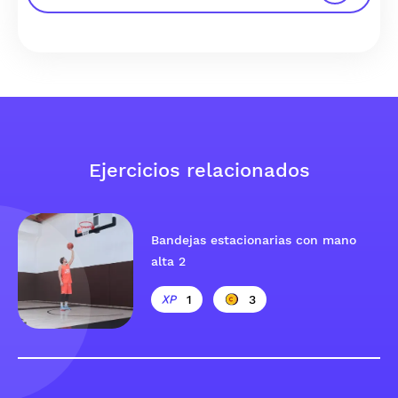
Ejercicios relacionados
Bandejas estacionarias con mano
alta 2
1
3