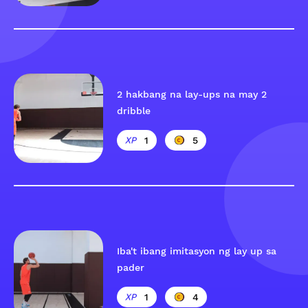
2 hakbang na lay-ups na may 2
dribble
1
5
Iba't ibang imitasyon ng lay up sa
pader
1
4