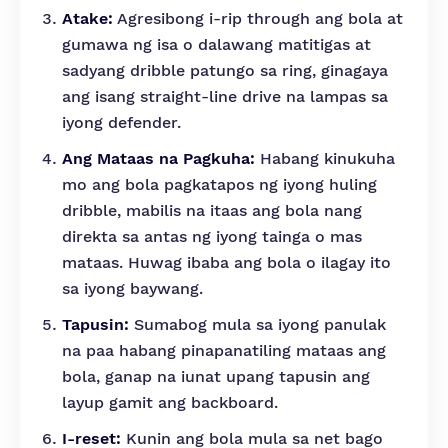
Atake:
Agresibong i-rip through ang bola at
gumawa ng isa o dalawang matitigas at
sadyang dribble patungo sa ring, ginagaya
ang isang straight-line drive na lampas sa
iyong defender.
Ang Mataas na Pagkuha:
Habang kinukuha
mo ang bola pagkatapos ng iyong huling
dribble, mabilis na itaas ang bola nang
direkta sa antas ng iyong tainga o mas
mataas. Huwag ibaba ang bola o ilagay ito
sa iyong baywang.
Tapusin:
Sumabog mula sa iyong panulak
na paa habang pinapanatiling mataas ang
bola, ganap na iunat upang tapusin ang
layup gamit ang backboard.
I-reset:
Kunin ang bola mula sa net bago