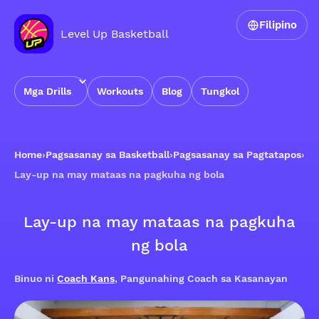
Filipino
Level Up Basketball
Mga Drills
Workouts
Blog
Tungkol
Home
›
Pagsasanay sa Basketball
›
Pagsasanay sa Pagtatapos
›
Lay-up na may mataas na pagkuha ng bola
Lay-up na may mataas na pagkuha
ng bola
Binuo ni
Coach Kans
, Pangunahing Coach sa Kasanayan