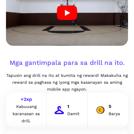
Mga gantimpala para sa drill na ito.
Tapusin ang drill na ito at kumita ng reward! Makakuha ng
reward sa paghasa ng iyong mga kasanayan sa aming
mobile app ngayon.
+
2
xp
1
5
Kabuuang
karanasan sa
Damit
Barya
drill.