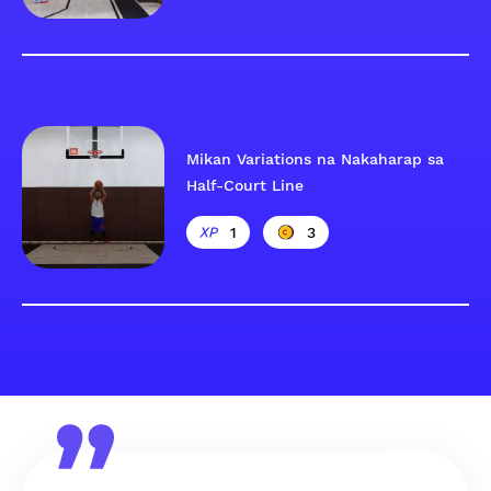
Mikan Variations na Nakaharap sa
Half-Court Line
1
3