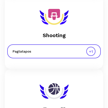
Shooting
+
1
Pagtatapos