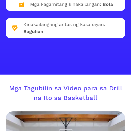
Mga kagamitang kinakailangan:
Bola
Kinakailangang antas ng kasanayan:
Baguhan
Mga Tagubilin sa Video para sa Drill
na Ito sa Basketball