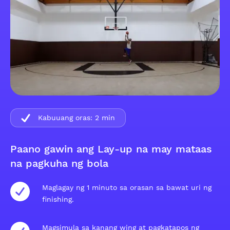
Kabuuang oras:
2
min
Paano gawin ang Lay-up na may mataas
na pagkuha ng bola
Maglagay ng 1 minuto sa orasan sa bawat uri ng
finishing.
Magsimula sa kanang wing at pagkatapos ng