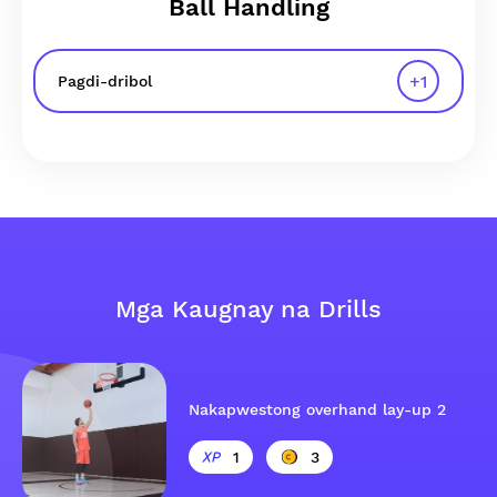
Ball Handling
+
1
Pagdi-dribol
Mga Kaugnay na Drills
Nakapwestong overhand lay-up 2
1
3