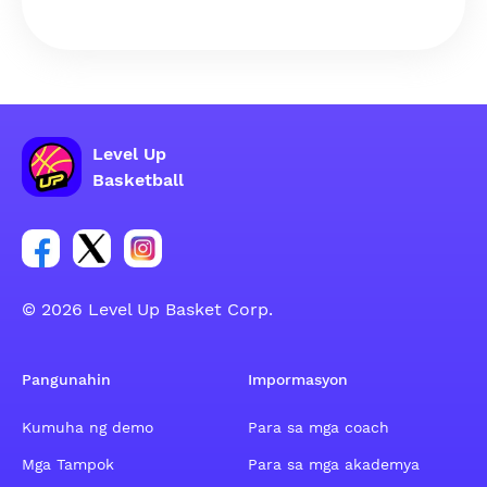
Level Up
Basketball
Link para sa social group ng Facebook account
Link para sa social group ng tweeter account
Link para sa social group ng Instagram ac
© 2026 Level Up Basket Corp.
Pangunahin
Impormasyon
Kumuha ng demo
Para sa mga coach
Mga Tampok
Para sa mga akademya