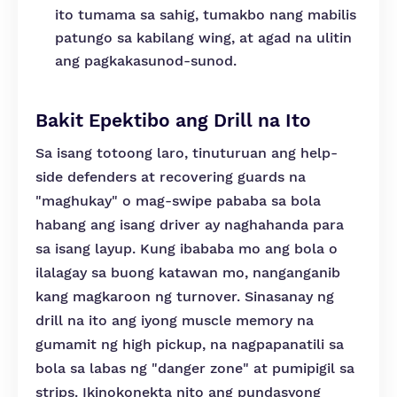
ito tumama sa sahig, tumakbo nang mabilis
patungo sa kabilang wing, at agad na ulitin
ang pagkakasunod-sunod.
Bakit Epektibo ang Drill na Ito
Sa isang totoong laro, tinuturuan ang help-
side defenders at recovering guards na
"maghukay" o mag-swipe pababa sa bola
habang ang isang driver ay naghahanda para
sa isang layup. Kung ibababa mo ang bola o
ilalagay sa buong katawan mo, nanganganib
kang magkaroon ng turnover. Sinasanay ng
drill na ito ang iyong muscle memory na
gumamit ng high pickup, na nagpapanatili sa
bola sa labas ng "danger zone" at pumipigil sa
strips. Ikinokonekta nito ang pundasyong