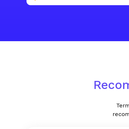
Recom
Term
recom