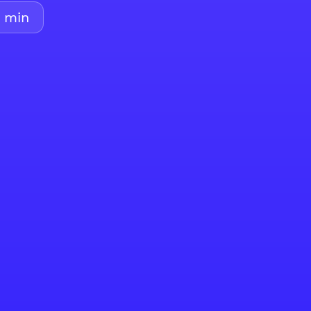
2
min