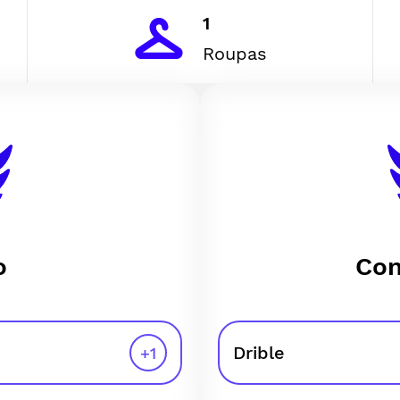
1
Roupas
o
Con
Drible
+
1