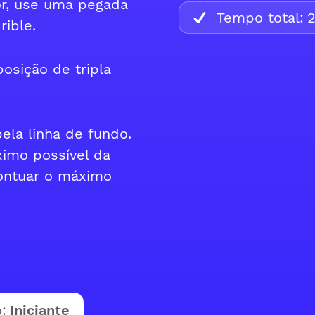
or, use uma pegada
Tempo total:
rible.
osição de tripla
pela linha de fundo.
ximo possível da
pontuar o máximo
:
Iniciante