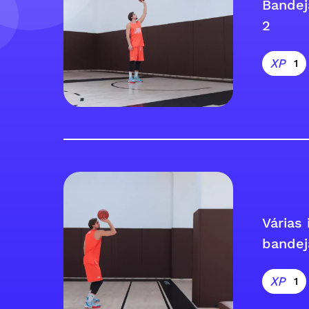
Bandej
2
1
Várias
bandej
1