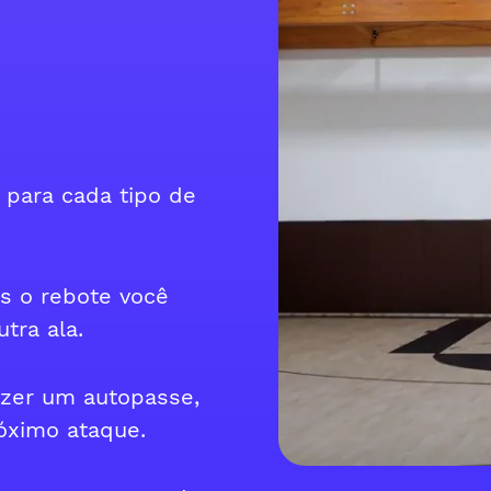
 para cada tipo de
ós o rebote você
tra ala.
azer um autopasse,
róximo ataque.