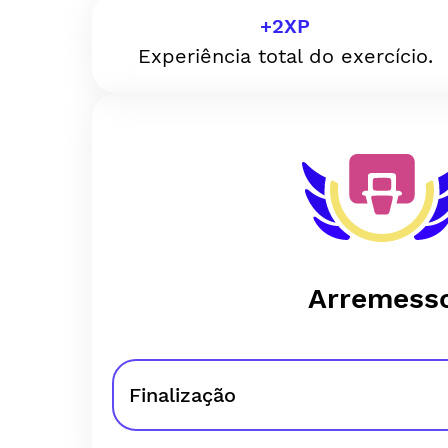
+
2
XP
Experiência total do exercício.
Arremess
Finalização