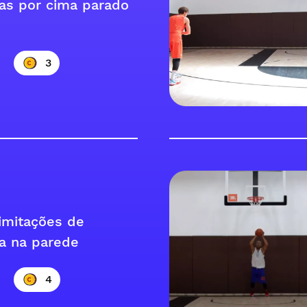
as por cima parado
3
 imitações de
a na parede
4