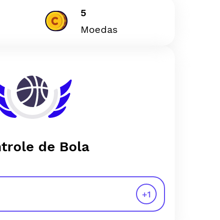
5
Moedas
trole de Bola
+
1