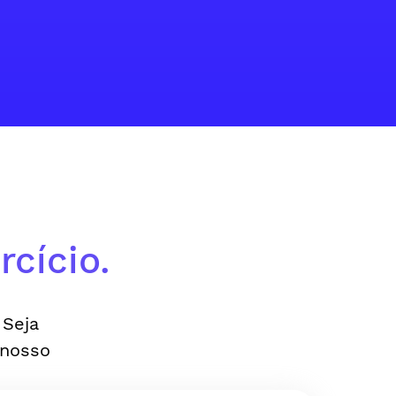
cício.
 Seja
 nosso