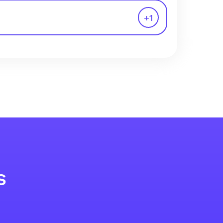
+
1
s