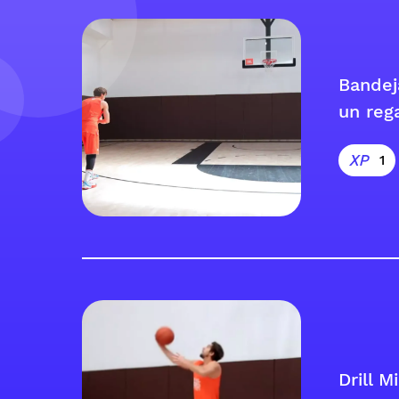
Bandej
un reg
1
Drill M