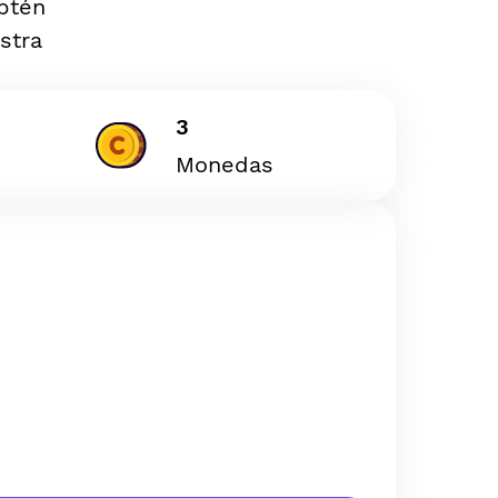
Obtén
stra
3
Monedas