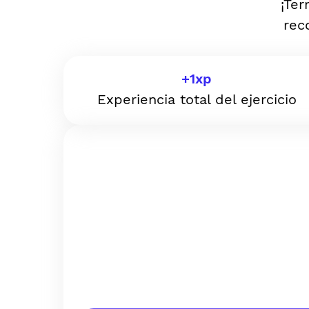
¡Ter
rec
+
1
xp
Experiencia total del ejercicio