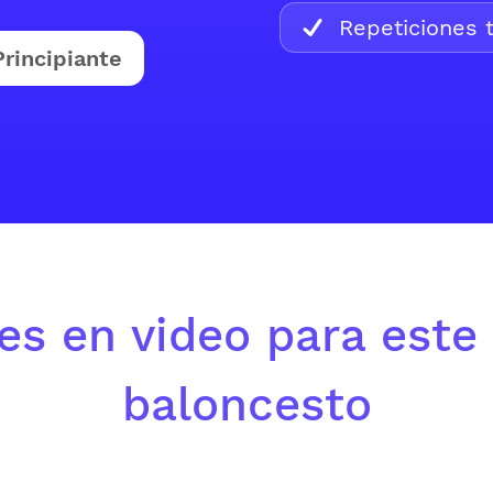
Repeticiones t
Principiante
es en video para este 
baloncesto