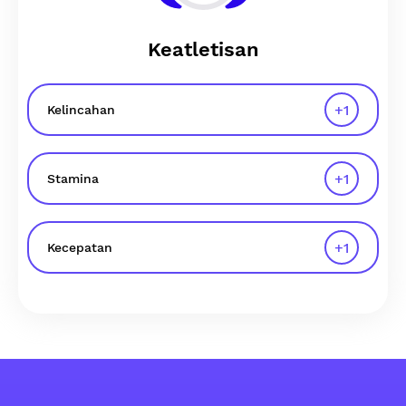
Keatletisan
+
1
Kelincahan
+
1
Stamina
+
1
Kecepatan