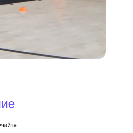
ние
учайте