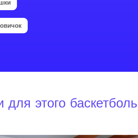
шки
овичок
 для этого баскетбол