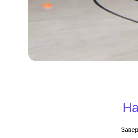
На
Завер