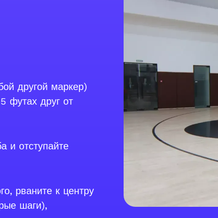
бой другой маркер)
5 футах друг от
а и отступайте
го, рваните к центру
рые шаги),