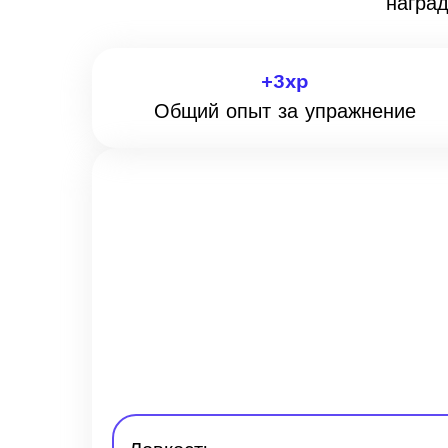
награ
+
3
xp
Общий опыт за упражнение