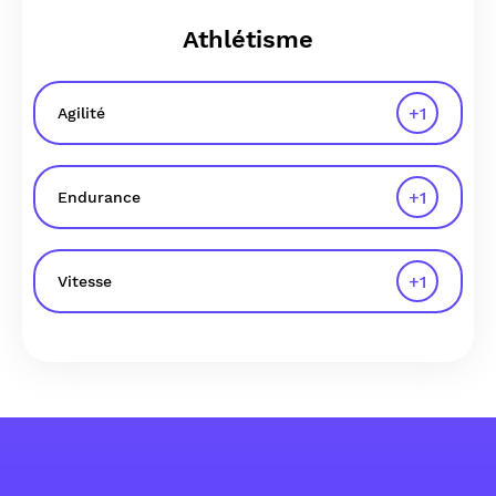
Athlétisme
+
1
Agilité
+
1
Endurance
+
1
Vitesse