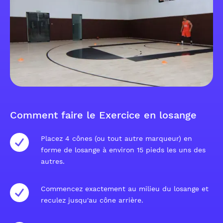
Comment faire le Exercice en losange
Placez 4 cônes (ou tout autre marqueur) en
forme de losange à environ 15 pieds les uns des
autres.
Commencez exactement au milieu du losange et
reculez jusqu'au cône arrière.