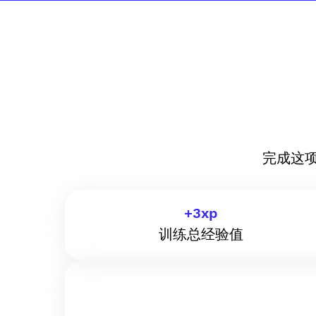
完成这
+
3
xp
训练总经验值