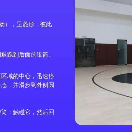
物），呈菱形，彼此
倒退跑到后面的锥筒。
石区域的中心，迅速停
姿态，并滑步到外侧圆
锥筒；触碰它，然后回