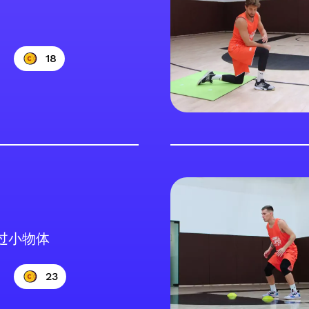
18
过小物体
23