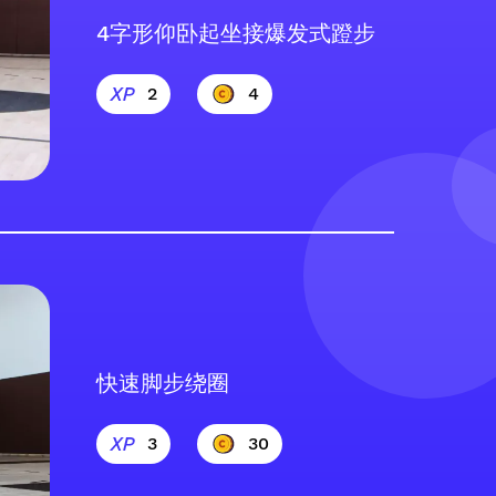
4字形仰卧起坐接爆发式蹬步
2
4
快速脚步绕圈
3
30