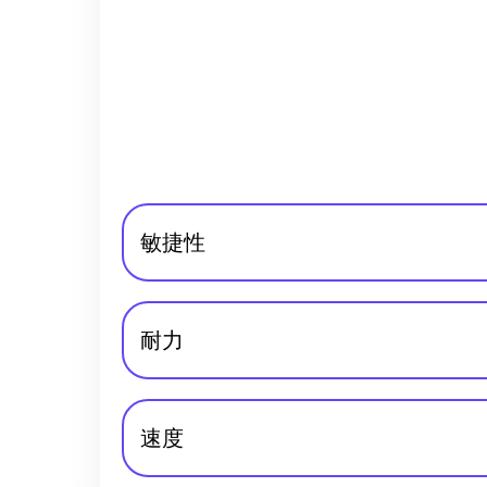
敏捷性
耐力
速度