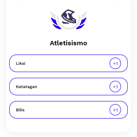
Atletisismo
+
1
Liksi
+
1
Katatagan
+
1
Bilis