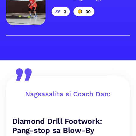
3
30
Nagsasalita si Coach Dan:
Diamond Drill Footwork:
Pang-stop sa Blow-By