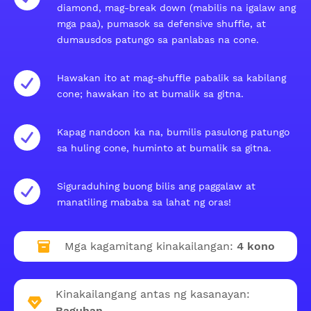
diamond, mag-break down (mabilis na igalaw ang
mga paa), pumasok sa defensive shuffle, at
dumausdos patungo sa panlabas na cone.
Hawakan ito at mag-shuffle pabalik sa kabilang
cone; hawakan ito at bumalik sa gitna.
Kapag nandoon ka na, bumilis pasulong patungo
sa huling cone, huminto at bumalik sa gitna.
Siguraduhing buong bilis ang paggalaw at
manatiling mababa sa lahat ng oras!
Mga kagamitang kinakailangan:
4 kono
Kinakailangang antas ng kasanayan:
Baguhan