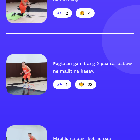
2
4
Pagtalon gamit ang 2 paa sa ibabaw
ng maliit na bagay.
1
23
Mabilis na pag-ikot ng paa