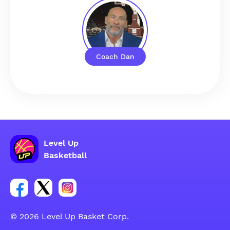
Coach Dan
Level Up
Basketball
Link para sa social group ng Facebook account
Link para sa social group ng tweeter account
Link para sa social group ng Instagram ac
© 2026 Level Up Basket Corp.