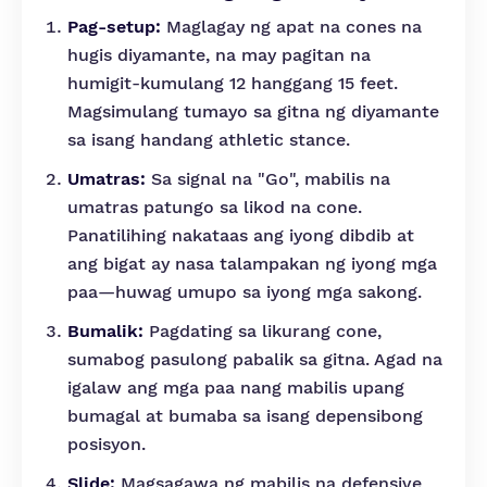
Pag-setup:
Maglagay ng apat na cones na
hugis diyamante, na may pagitan na
humigit-kumulang 12 hanggang 15 feet.
Magsimulang tumayo sa gitna ng diyamante
sa isang handang athletic stance.
Umatras:
Sa signal na "Go", mabilis na
umatras patungo sa likod na cone.
Panatilihing nakataas ang iyong dibdib at
ang bigat ay nasa talampakan ng iyong mga
paa—huwag umupo sa iyong mga sakong.
Bumalik:
Pagdating sa likurang cone,
sumabog pasulong pabalik sa gitna. Agad na
igalaw ang mga paa nang mabilis upang
bumagal at bumaba sa isang depensibong
posisyon.
Slide:
Magsagawa ng mabilis na defensive