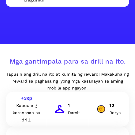
Mga gantimpala para sa drill na ito.
Tapusin ang drill na ito at kumita ng reward! Makakuha ng
reward sa paghasa ng iyong mga kasanayan sa aming
mobile app ngayon.
+
3
xp
1
12
Kabuuang
karanasan sa
Damit
Barya
drill.