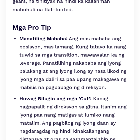
gears, na tinitiyak na hindi ka kailanman
mahuhuli na flat-footed.
Mga Pro Tip
Manatiling Mababa:
Ang mas mababa ang
posisyon, mas lamang. Kung tatayo ka nang
tuwid sa mga transition, mawawalan ka ng
leverage. Panatilihing nakababa ang iyong
balakang at ang iyong ilong ay nasa likod ng
iyong mga daliri sa paa upang makagawa ng
mabilis na pagbabago ng direksyon.
Huwag Bilugin ang mga 'Cut':
Kapag
nagpapalit ng direksyon sa gitna, itanim ang
iyong paa nang matigas at lumiko nang
matalim. Ang pagbilog ng iyong daan ay
nagdaragdag ng hindi kinakailangang
distansya at oras na sasamantalahin ng