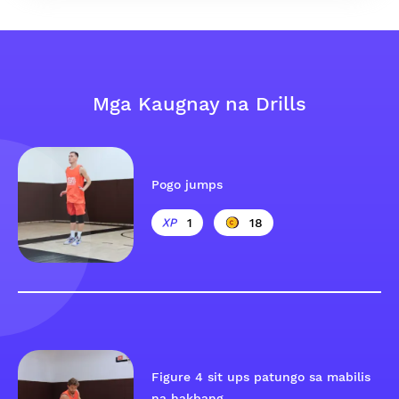
Mga Kaugnay na Drills
Pogo jumps
1
18
Figure 4 sit ups patungo sa mabilis
na hakbang