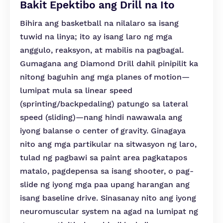
Bakit Epektibo ang Drill na Ito
Bihira ang basketball na nilalaro sa isang
tuwid na linya; ito ay isang laro ng mga
anggulo, reaksyon, at mabilis na pagbagal.
Gumagana ang Diamond Drill dahil pinipilit ka
nitong baguhin ang mga planes of motion—
lumipat mula sa linear speed
(sprinting/backpedaling) patungo sa lateral
speed (sliding)—nang hindi nawawala ang
iyong balanse o center of gravity. Ginagaya
nito ang mga partikular na sitwasyon ng laro,
tulad ng pagbawi sa paint area pagkatapos
matalo, pagdepensa sa isang shooter, o pag-
slide ng iyong mga paa upang harangan ang
isang baseline drive. Sinasanay nito ang iyong
neuromuscular system na agad na lumipat ng