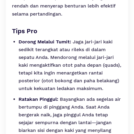
rendah dan menyerap benturan lebih efektif
selama pertandingan.
Tips Pro
Dorong Melalui Tumit:
Jaga jari-jari kaki
sedikit terangkat atau rileks di dalam
sepatu Anda. Mendorong melalui jari-jari
kaki mengaktifkan otot paha depan (quads),
tetapi kita ingin menargetkan rantai
posterior (otot bokong dan paha belakang)
untuk kekuatan ledakan maksimum.
Ratakan Pinggul:
Bayangkan ada segelas air
bertumpu di pinggang Anda. Saat Anda
bergerak naik, jaga pinggul Anda tetap
sejajar sempurna dengan lantai—jangan
biarkan sisi dengan kaki yang menyilang