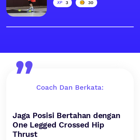
3
30
Coach Dan Berkata:
Jaga Posisi Bertahan dengan
One Legged Crossed Hip
Thrust