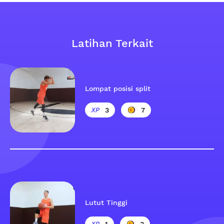
Latihan Terkait
Lompat posisi split
3
7
Lutut Tinggi
1
3