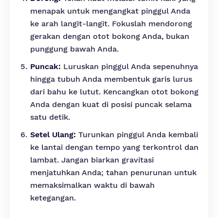
menapak untuk mengangkat pinggul Anda
ke arah langit-langit. Fokuslah mendorong
gerakan dengan otot bokong Anda, bukan
punggung bawah Anda.
Puncak:
Luruskan pinggul Anda sepenuhnya
hingga tubuh Anda membentuk garis lurus
dari bahu ke lutut. Kencangkan otot bokong
Anda dengan kuat di posisi puncak selama
satu detik.
Setel Ulang:
Turunkan pinggul Anda kembali
ke lantai dengan tempo yang terkontrol dan
lambat. Jangan biarkan gravitasi
menjatuhkan Anda; tahan penurunan untuk
memaksimalkan waktu di bawah
ketegangan.