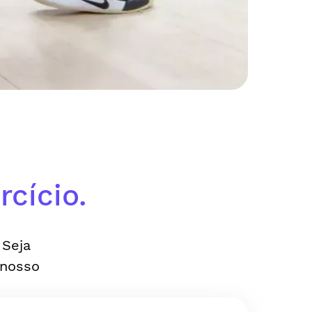
cício.
 Seja
 nosso