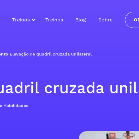
Treinos
Treinos
Blog
Sobre
O
ento
›
Elevação de quadril cruzada unilateral
adril cruzada unil
de Habilidades