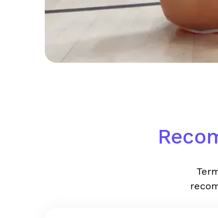
Recom
Term
recom