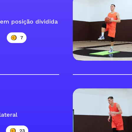
 em posição dividida
7
lateral
23