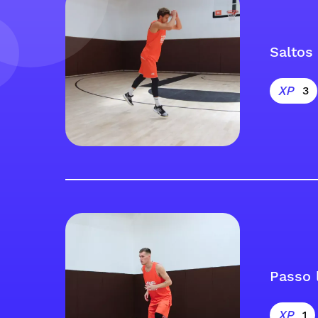
Saltos
3
Passo 
1