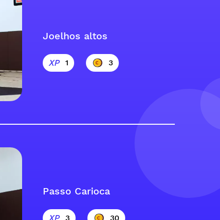
Joelhos altos
1
3
Passo Carioca
3
30