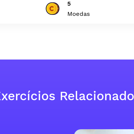
5
Moedas
xercícios Relacionad