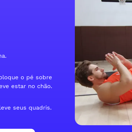
ma.
oloque o pé sobre
eve estar no chão.
leve seus quadris.