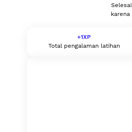
Selesai
karena 
+
1
XP
Total pengalaman latihan