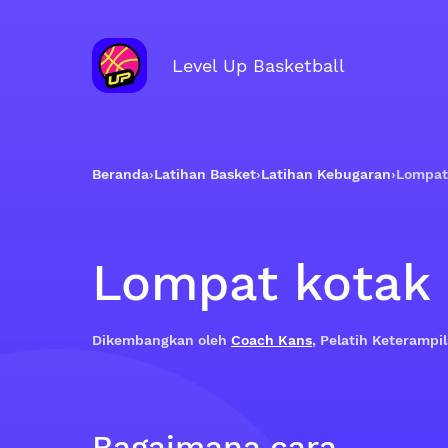
Level Up Basketball
Beranda
›
Latihan Basket
›
Latihan Kebugaran
›
Lompat
Lompat kotak
Dikembangkan oleh
Coach Kans
, Pelatih Keteramp
Bagaimana cara