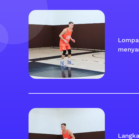
Lompat
menya
Langka