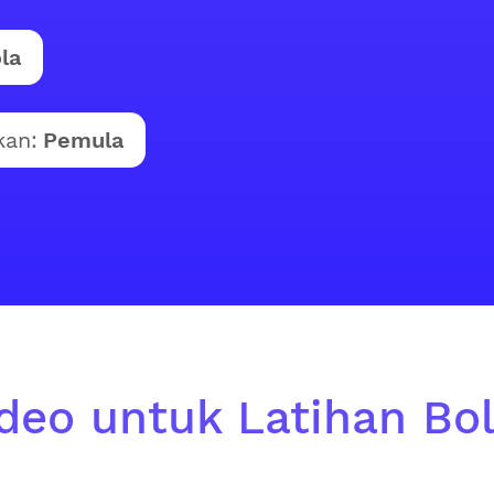
la
kan:
Pemula
ideo untuk Latihan Bol