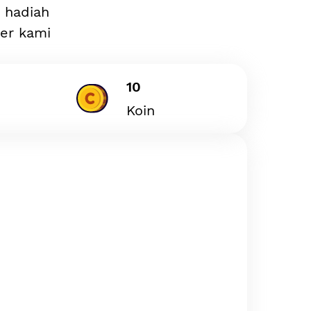
n hadiah
ler kami
10
Koin