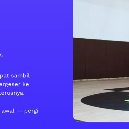
k.
pat sambil
ergeser ke
terusnya.
k awal — pergi