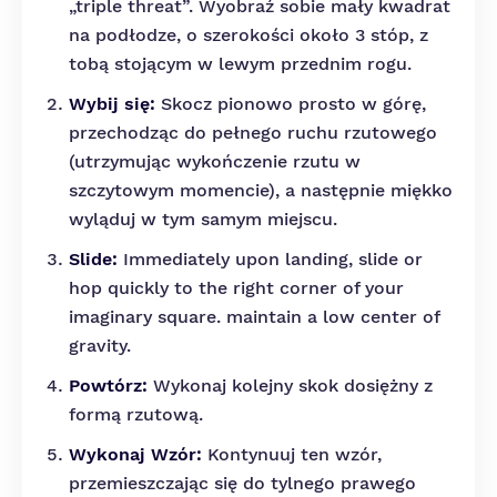
„triple threat”. Wyobraź sobie mały kwadrat
na podłodze, o szerokości około 3 stóp, z
tobą stojącym w lewym przednim rogu.
Wybij się:
Skocz pionowo prosto w górę,
przechodząc do pełnego ruchu rzutowego
(utrzymując wykończenie rzutu w
szczytowym momencie), a następnie miękko
wyląduj w tym samym miejscu.
Slide:
Immediately upon landing, slide or
hop quickly to the right corner of your
imaginary square. maintain a low center of
gravity.
Powtórz:
Wykonaj kolejny skok dosiężny z
formą rzutową.
Wykonaj Wzór:
Kontynuuj ten wzór,
przemieszczając się do tylnego prawego