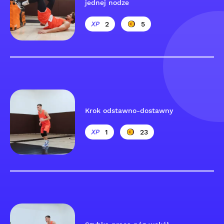
jednej nodze
2
5
Krok odstawno-dostawny
1
23