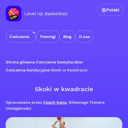
Polski
Level Up Basketball
Ćwiczenia
Treningi
Blog
O nas
Strona główna
›
Ćwiczenia koszykarskie
›
Ćwiczenia kondycyjne
›
Skoki w kwadracie
Skoki w kwadracie
Opracowane przez
Coach Kans
, Głównego Trenera
Umiejętności