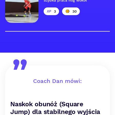
Szybka praca nóg wokół
3
30
Coach Dan mówi:
Naskok obunóż (Square
Jump) dla stabilnego wyjścia