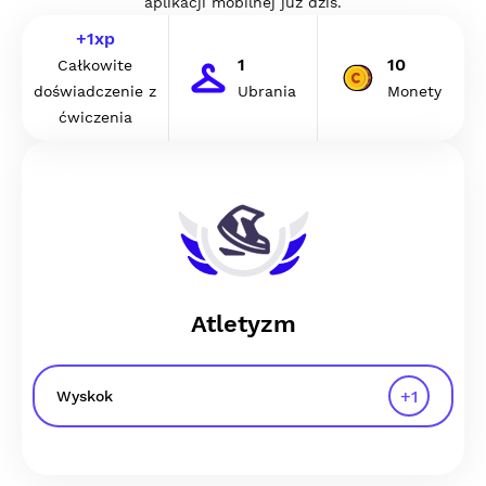
aplikacji mobilnej już dziś.
+
1
xp
1
10
Całkowite
doświadczenie z
Ubrania
Monety
ćwiczenia
Atletyzm
+
1
Wyskok