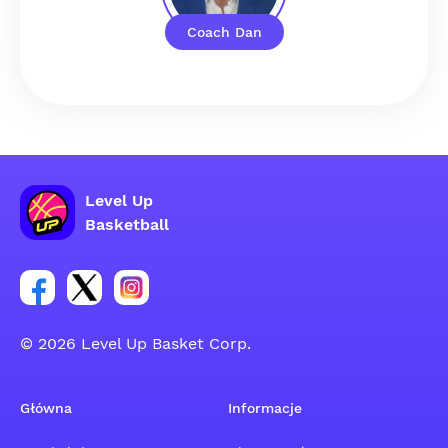
Coach Dan
Level Up
Basketball
Link do grupy społecznościowej na Facebooku
Link do konta na Twitterze grupy społecznościo
Link do konta na Instagramie grupy społe
© 2026 Level Up Basket Corp.
Główna
Informacje