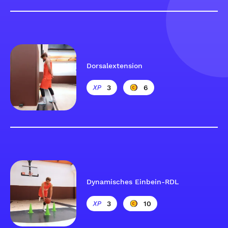
Dorsalextension
3
6
Dynamisches Einbein-RDL
3
10