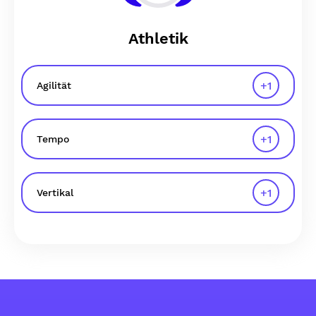
Athletik
+
1
Agilität
+
1
Tempo
+
1
Vertikal