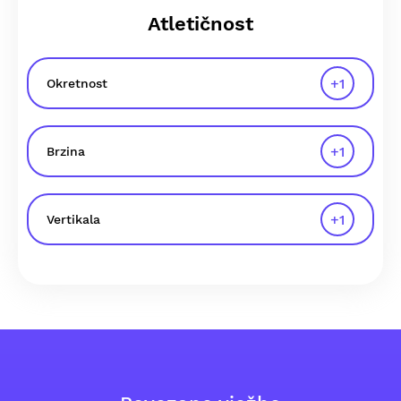
Atletičnost
+
1
Okretnost
+
1
Brzina
+
1
Vertikala