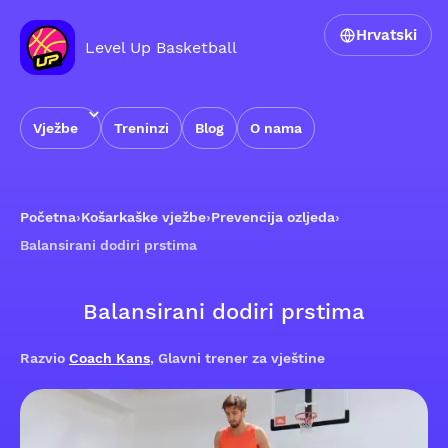
Hrvatski
Level Up Basketball
Vježbe
Treninzi
Blog
O nama
Početna
›
Košarkaške vježbe
›
Prevencija ozljeda
›
Balansirani dodiri prstima
Balansirani dodiri prstima
Razvio
Coach Kans
, Glavni trener za vještine