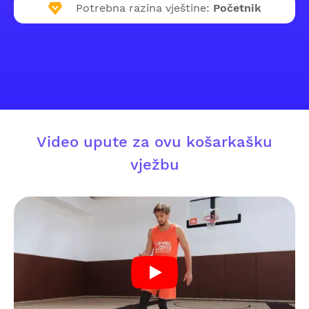
Potrebna razina vještine:
Početnik
Video upute za ovu košarkašku
vježbu