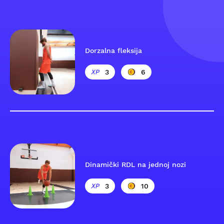
Dorzalna fleksija
3
6
Dinamički RDL na jednoj nozi
3
10