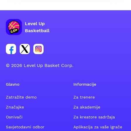
Level Up
Basketball
Poveznica za Facebook grupu
Poveznica za Twitter grupu
Poveznica za Instagram grupu
© 2026 Level Up Basket Corp.
Glavno
Informacije
Zatražite demo
Za trenere
Značajke
Za akademije
Osnivači
Za kreatore sadržaja
Savjetodavni odbor
Aplikacija za vaše igrače