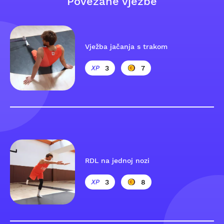
Povezane vježbe
Vježba jačanja s trakom
3
7
RDL na jednoj nozi
3
8