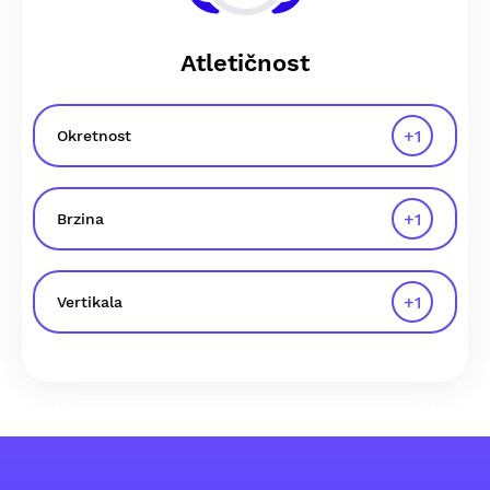
Atletičnost
+
1
Okretnost
+
1
Brzina
+
1
Vertikala