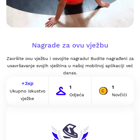
Nagrade za ovu vježbu
Završite ovu vježbu i osvojite nagradu! Budite nagrađeni za
usavršavanje svojih vještina u našoj mobilnoj aplikaciji već
danas.
+
3
xp
1
1
Ukupno iskustvo
Odjeća
Novčići
vježbe