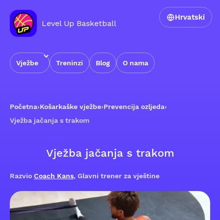
Hrvatski
Level Up Basketball
Vježbe
Treninzi
Blog
O nama
Početna
›
Košarkaške vježbe
›
Prevencija ozljeda
›
Vježba jačanja s trakom
Vježba jačanja s trakom
Razvio
Coach Kans
, Glavni trener za vještine