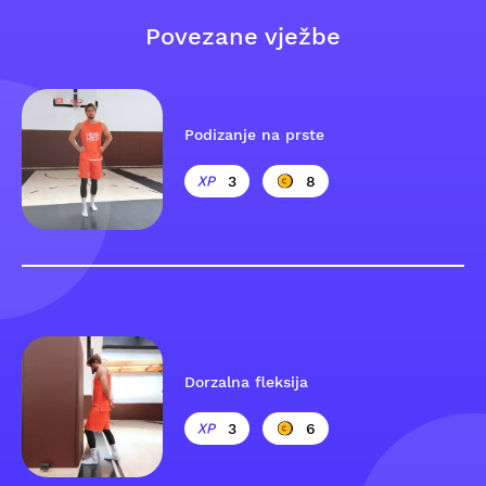
Povezane vježbe
Podizanje na prste
3
8
Dorzalna fleksija
3
6