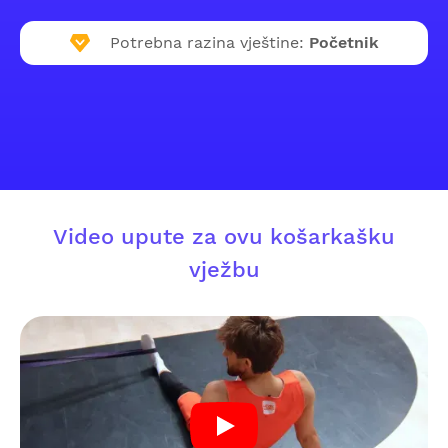
Potrebna razina vještine:
Početnik
Video upute za ovu košarkašku
vježbu