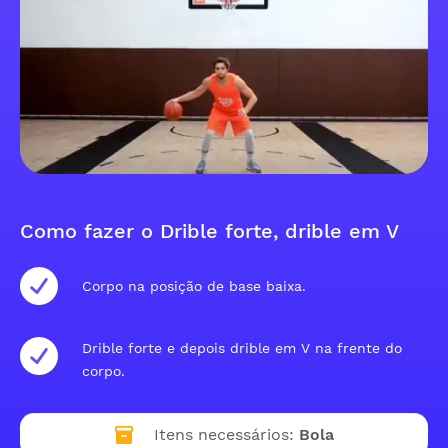
Como fazer o Drible forte, drible em V
Corpo na posição de base baixa.
Drible forte e depois drible em V na frente do
corpo.
Itens necessários:
Bola