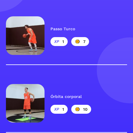
Passo Turco
1
7
Órbita corporal
1
10