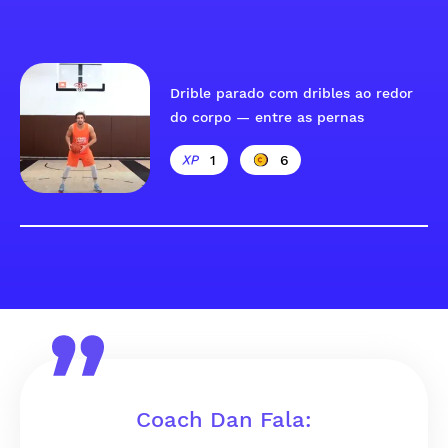
Drible parado com dribles ao redor
do corpo — entre as pernas
1
6
Coach Dan Fala: