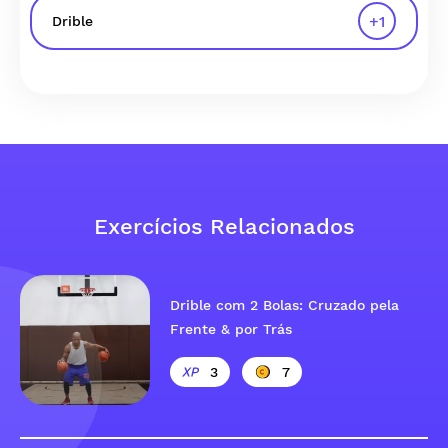
+
1
Drible
Exercícios Relacionados
Drible com 2 Bolas: Cruzado pela
Frente & por Trás
3
7