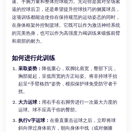
速、手腕力量和整体控球能力。无论你是面对全场紧
逼的控球后卫，还是希望提升控球技巧的侧翼球员，
这项训练都能迫使你在保持规范的运动姿态的同时，
在身体框架外控制篮球。它既可以作为激活神经系统
的完美热身，也可以作为高强度力竭训练来锻炼前臂
和肩部的耐力。
如何进行此训练
采取姿势：
降低重心，双脚比肩宽，臀部下沉，
胸部挺起，呈低而宽的方正站姿。将非持球手抬
起呈“手臂格挡”姿势，模拟保护球免受防守者干
扰。
大力运球：
用右手在右脚旁进行一次最大力度的
运球。球不应高于你的臀部。
执行V字运球：
在垂直重击运球之后，立即将球
斜向弹过身体前方，朝向身体中线（或对侧膝