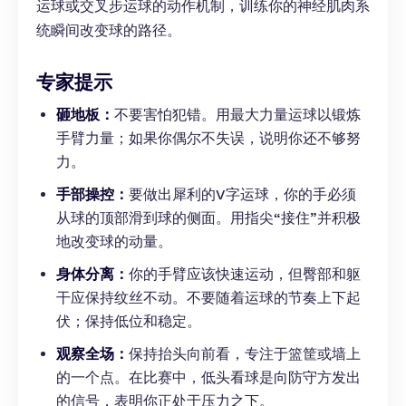
运球或交叉步运球的动作机制，训练你的神经肌肉系
统瞬间改变球的路径。
专家提示
砸地板：
不要害怕犯错。用最大力量运球以锻炼
手臂力量；如果你偶尔不失误，说明你还不够努
力。
手部操控：
要做出犀利的V字运球，你的手必须
从球的顶部滑到球的侧面。用指尖“接住”并积极
地改变球的动量。
身体分离：
你的手臂应该快速运动，但臀部和躯
干应保持纹丝不动。不要随着运球的节奏上下起
伏；保持低位和稳定。
观察全场：
保持抬头向前看，专注于篮筐或墙上
的一个点。在比赛中，低头看球是向防守方发出
的信号，表明你正处于压力之下。