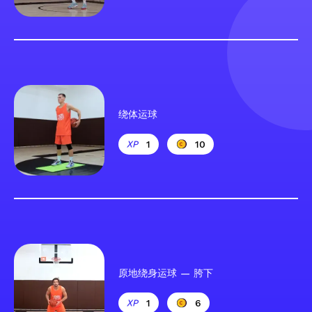
绕体运球
1
10
原地绕身运球 — 胯下
1
6