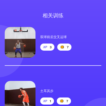
相关训练
双球前后交叉运球
3
7
土耳其步
1
7