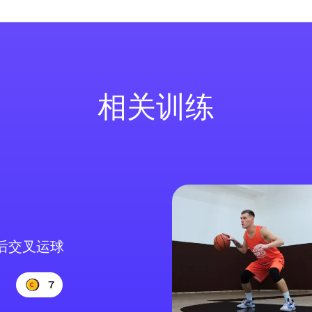
相关训练
后交叉运球
7