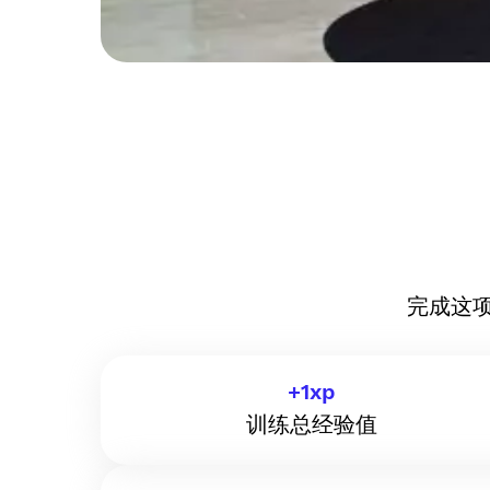
完成这
+
1
xp
训练总经验值