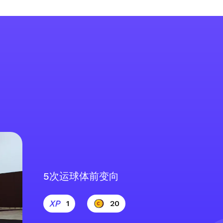
5次运球体前变向
1
20