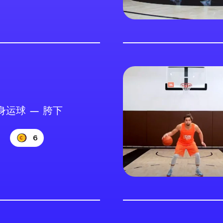
身运球 — 胯下
6