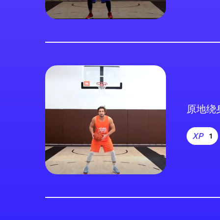
原地绕
1