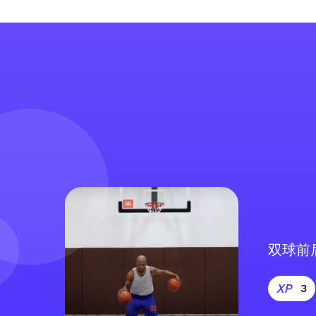
双球前
3