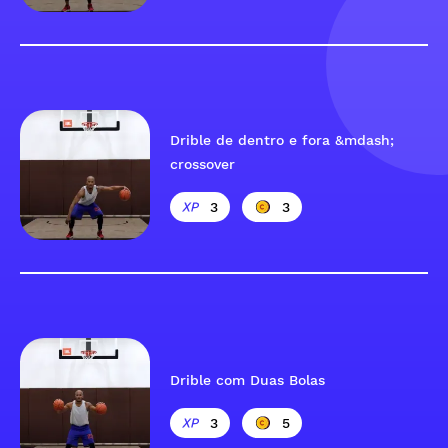
Drible de dentro e fora &mdash;
crossover
3
3
Drible com Duas Bolas
3
5