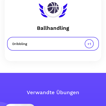
Ballhandling
+
1
Dribbling
Verwandte Übungen