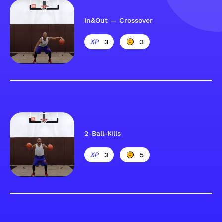
In&Out — Crossover
3
3
2-Ball-Kills
3
5