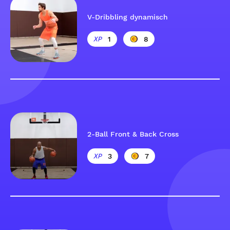
V-Dribbling dynamisch
1
8
2-Ball Front & Back Cross
3
7