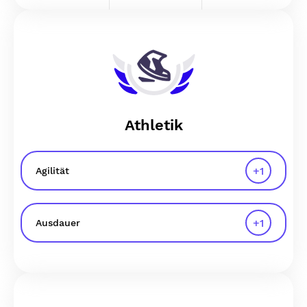
Athletik
+
1
Agilität
+
1
Ausdauer