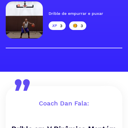
Drible de empurrar e puxar
3
3
Coach Dan Fala: