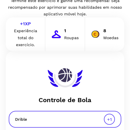
Termine este exercício e ganhe uma recompensa! Seja
recompensado por aprimorar suas habilidades em nosso
aplicativo móvel hoje.
+
1
XP
1
8
Experiência
total do
Roupas
Moedas
exercício.
Controle de Bola
+
1
Drible