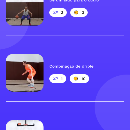
De um lado para o outro
3
3
Combinação de drible
1
10