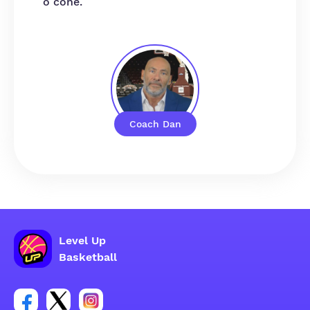
o cone.
Coach Dan
Level Up
Basketball
Link para o grupo social da conta do Facebook
Link para o grupo social da conta do tweeter
Link para o grupo social da conta do inst