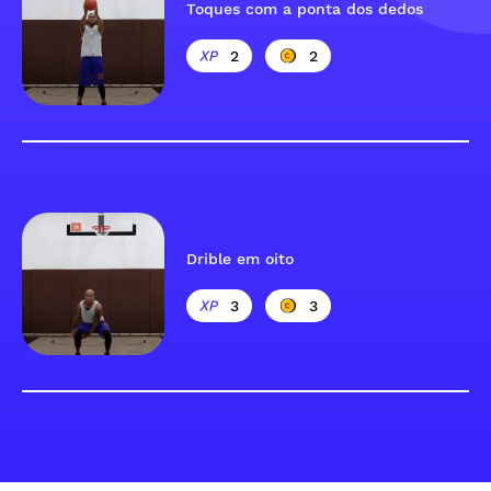
Toques com a ponta dos dedos
2
2
Drible em oito
3
3