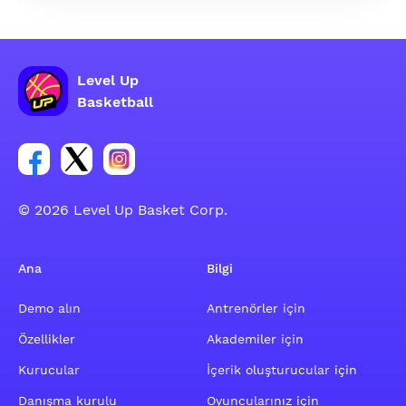
Level Up
Basketball
Facebook hesabı sosyal grubu linki
Twitter hesabı sosyal grubu linki
Instagram hesabı sosyal grubu linki
© 2026 Level Up Basket Corp.
Ana
Bilgi
Demo alın
Antrenörler için
Özellikler
Akademiler için
Kurucular
İçerik oluşturucular için
Danışma kurulu
Oyuncularınız için