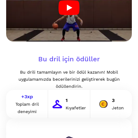
Bu dril için ödüller
Bu drili tamamlayın ve bir ödül kazanın! Mobil
uygulamamızda becerilerinizi geliştirerek bugün
ödüllendirin.
+
3
xp
1
3
Toplam dril
Kıyafetler
Jeton
deneyimi