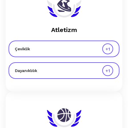
Atletizm
+
1
Çeviklik
+
1
Dayanıklılık