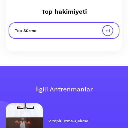
Top hakimiyeti
+
1
Top Sürme
İlgili Antrenmanlar
2 toplu İtme-Çekme