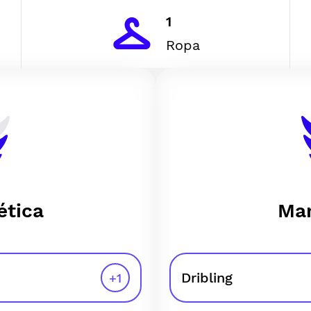
1
Ropa
ética
Man
Dribling
+
1