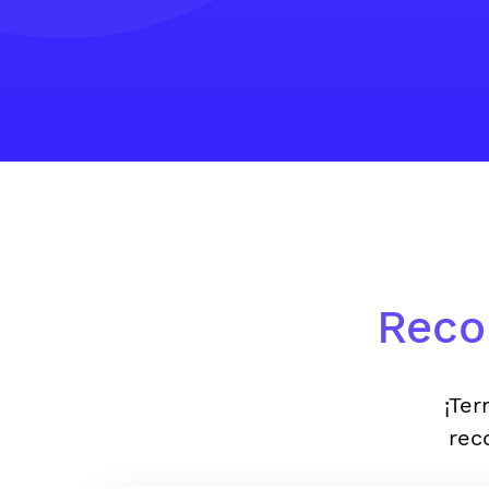
Reco
¡Ter
rec