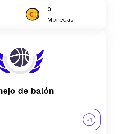
0
Monedas
ejo de balón
+
1