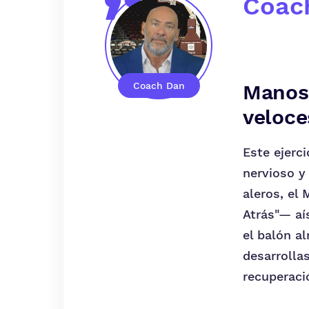
Coac
Coach Dan
Manos 
veloce
Este ejerc
nervioso y
aleros, el
Atrás"— aí
el balón a
desarrolla
recuperaci