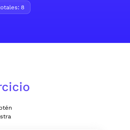
otales:
8
cicio
Obtén
stra