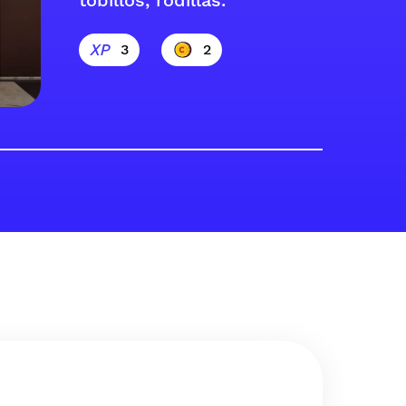
tobillos, rodillas.
3
2