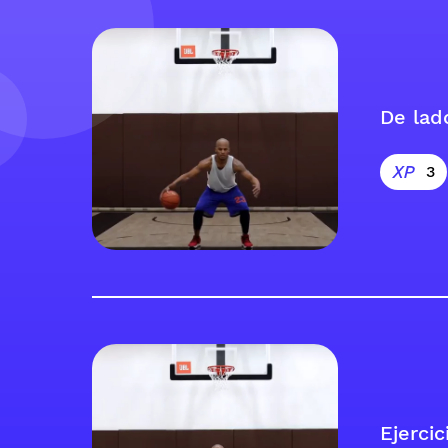
De lad
3
Ejercic