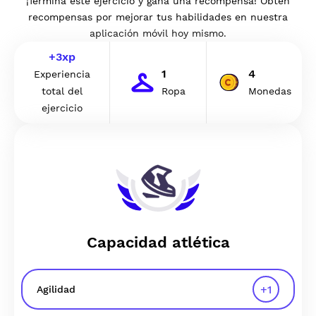
¡Termina este ejercicio y gana una recompensa! Obtén
recompensas por mejorar tus habilidades en nuestra
aplicación móvil hoy mismo.
+
3
xp
1
4
Experiencia
total del
Ropa
Monedas
ejercicio
Capacidad atlética
+
1
Agilidad