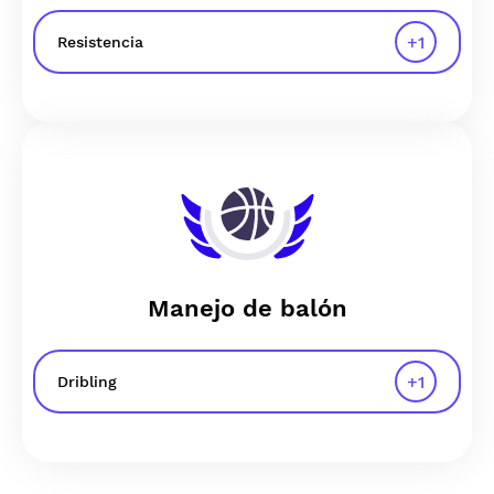
+
1
Resistencia
Manejo de balón
+
1
Dribling