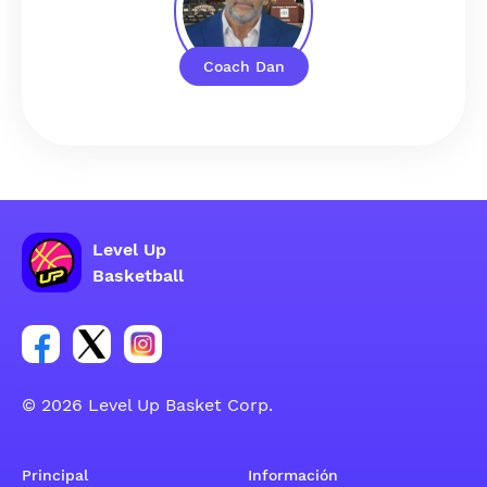
Coach Dan
Level Up
Basketball
Enlace para el grupo social de la cuenta de Facebook
Enlace para el grupo social de la cuenta de Twitt
Enlace para el grupo social de la cuenta d
© 2026 Level Up Basket Corp.
Principal
Información