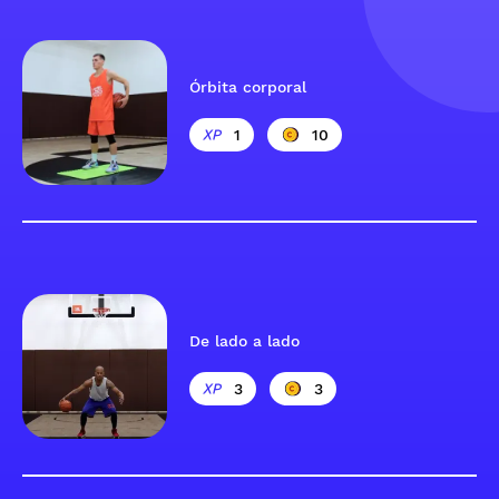
Órbita corporal
1
10
De lado a lado
3
3