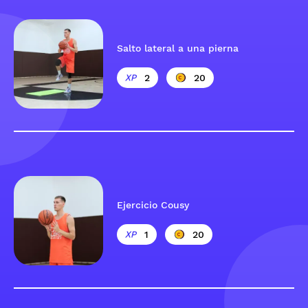
Salto lateral a una pierna
2
20
Ejercicio Cousy
1
20