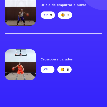
Drible de empurrar e puxar
3
3
Crossovers parados
1
5