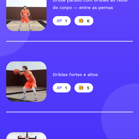
Drible parado com dribles ao redor
do corpo — entre as pernas
1
6
Dribles fortes e altos
1
5