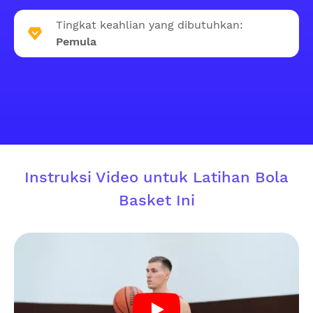
Tingkat keahlian yang dibutuhkan:
Pemula
Instruksi Video untuk Latihan Bola
Basket Ini