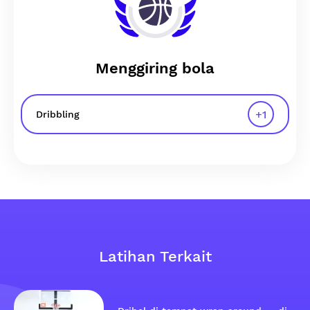
Menggiring bola
+
1
Dribbling
Latihan Terkait