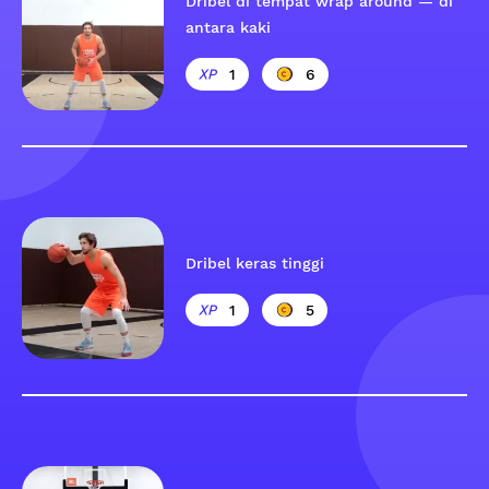
Dribel di tempat wrap around — di
antara kaki
1
6
Dribel keras tinggi
1
5