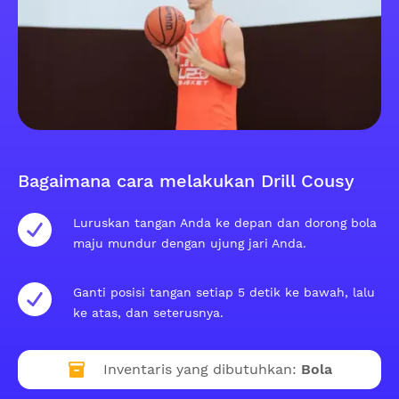
Bagaimana cara melakukan Drill Cousy
Luruskan tangan Anda ke depan dan dorong bola
maju mundur dengan ujung jari Anda.
Ganti posisi tangan setiap 5 detik ke bawah, lalu
ke atas, dan seterusnya.
Inventaris yang dibutuhkan:
Bola