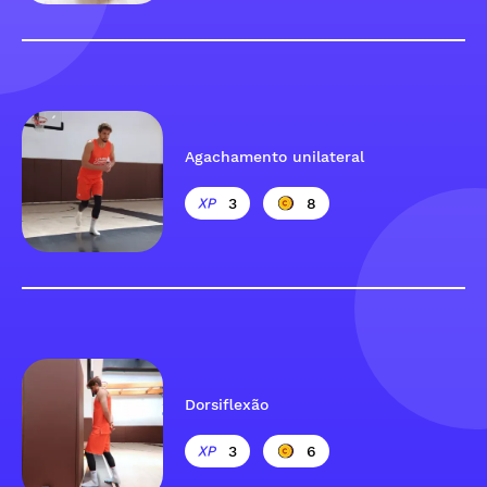
Agachamento unilateral
3
8
Dorsiflexão
3
6