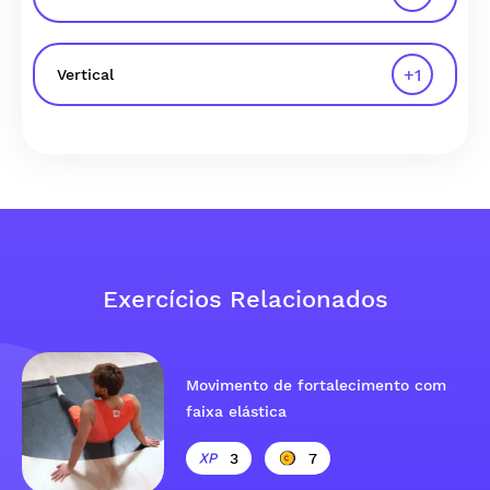
+
1
Vertical
Exercícios Relacionados
Movimento de fortalecimento com
faixa elástica
3
7