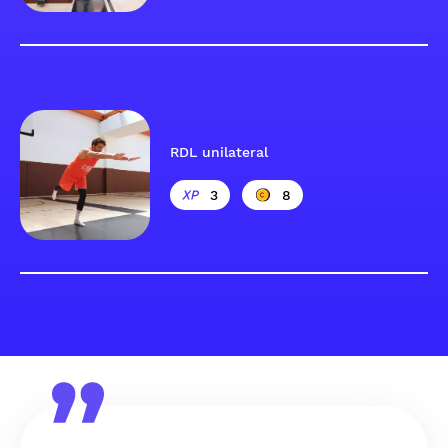
RDL unilateral
3
8