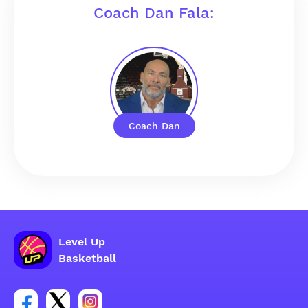
Coach Dan Fala:
Coach Dan
Level Up
Basketball
Link para o grupo social da conta do Facebook
Link para o grupo social da conta do tweeter
Link para o grupo social da conta do inst