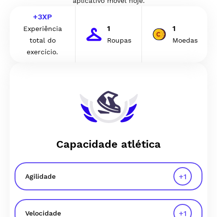
aplicativo móvel hoje.
+
3
XP
1
1
Experiência
total do
Roupas
Moedas
exercício.
Capacidade atlética
+
1
Agilidade
+
1
Velocidade