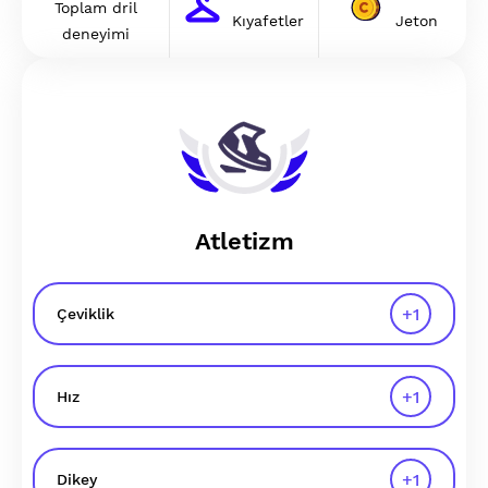
Toplam dril
Kıyafetler
Jeton
deneyimi
Atletizm
+
1
Çeviklik
+
1
Hız
+
1
Dikey