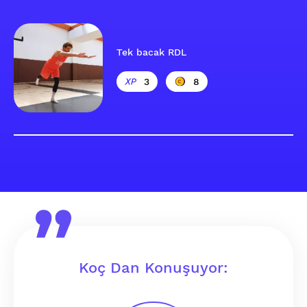
Tek bacak RDL
3
8
Koç Dan Konuşuyor: