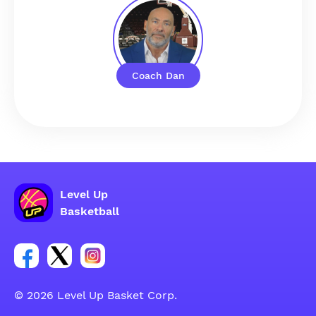
Coach Dan
Level Up
Basketball
Facebook hesabı sosyal grubu linki
Twitter hesabı sosyal grubu linki
Instagram hesabı sosyal grubu linki
© 2026 Level Up Basket Corp.