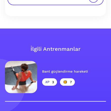
İlgili Antrenmanlar
Bant güçlendirme hareketi
3
7