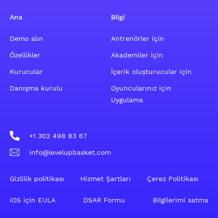
Ana
Bilgi
Demo alın
Antrenörler için
Özellikler
Akademiler için
Kurucular
İçerik oluşturucular için
Danışma kurulu
Oyuncularınız için
Uygulama
+1 302 498 83 67
info@levelupbasket.com
Gizlilik politikası
Hizmet Şartları
Çerez Politikası
iOS için EULA
DSAR Formu
Bilgilerimi satma