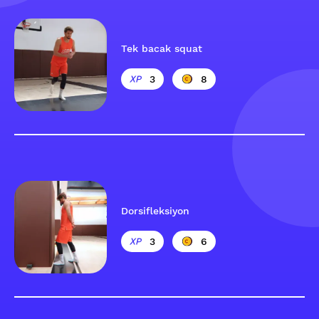
Tek bacak squat
3
8
Dorsifleksiyon
3
6