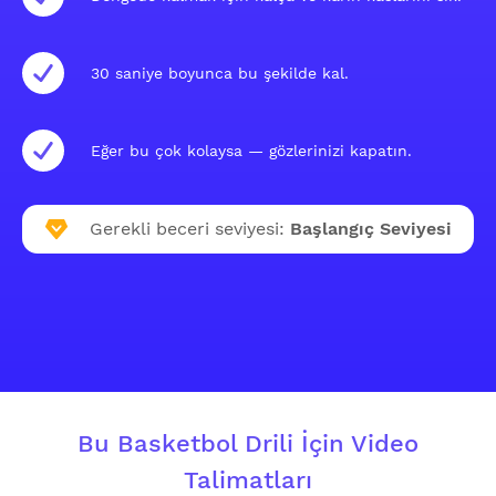
30 saniye boyunca bu şekilde kal.
Eğer bu çok kolaysa — gözlerinizi kapatın.
Gerekli beceri seviyesi:
Başlangıç Seviyesi
Bu Basketbol Drili İçin Video
Talimatları