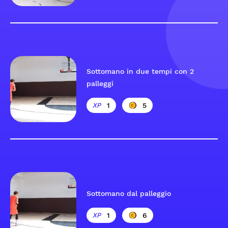
Sottomano in due tempi con 2
palleggi
1
5
Sottomano dal palleggio
1
6