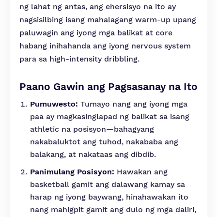
ng lahat ng antas, ang ehersisyo na ito ay
nagsisilbing isang mahalagang warm-up upang
paluwagin ang iyong mga balikat at core
habang inihahanda ang iyong nervous system
para sa high-intensity dribbling.
Paano Gawin ang Pagsasanay na Ito
Pumuwesto:
Tumayo nang ang iyong mga
paa ay magkasinglapad ng balikat sa isang
athletic na posisyon—bahagyang
nakabaluktot ang tuhod, nakababa ang
balakang, at nakataas ang dibdib.
Panimulang Posisyon:
Hawakan ang
basketball gamit ang dalawang kamay sa
harap ng iyong baywang, hinahawakan ito
nang mahigpit gamit ang dulo ng mga daliri,