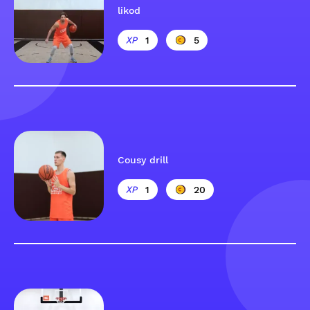
likod
1
5
Cousy drill
1
20