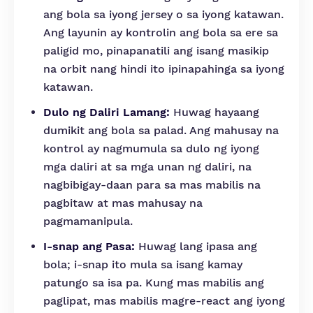
ang bola sa iyong jersey o sa iyong katawan.
Ang layunin ay kontrolin ang bola sa ere sa
paligid mo, pinapanatili ang isang masikip
na orbit nang hindi ito ipinapahinga sa iyong
katawan.
Dulo ng Daliri Lamang:
Huwag hayaang
dumikit ang bola sa palad. Ang mahusay na
kontrol ay nagmumula sa dulo ng iyong
mga daliri at sa mga unan ng daliri, na
nagbibigay-daan para sa mas mabilis na
pagbitaw at mas mahusay na
pagmamanipula.
I-snap ang Pasa:
Huwag lang ipasa ang
bola; i-snap ito mula sa isang kamay
patungo sa isa pa. Kung mas mabilis ang
paglipat, mas mabilis magre-react ang iyong