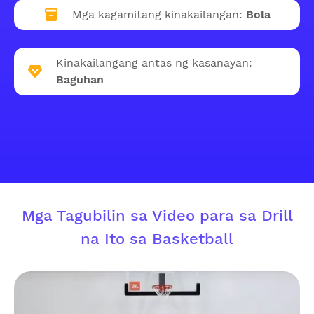
Mga kagamitang kinakailangan:
Bola
Kinakailangang antas ng kasanayan:
Baguhan
Mga Tagubilin sa Video para sa Drill
na Ito sa Basketball