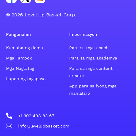
© 2026 Level Up Basket Corp.
Pangunahin
Impormasyon
Kumuha ng demo
Para sa mga coach
Mga Tampok
Para sa mga akademya
Mga Nagtatag
Para sa mga content
creator
Lupon ng tagapayo
App para sa iyong mga
manlalaro
+1 302 498 83 67
info@levelupbasket.com