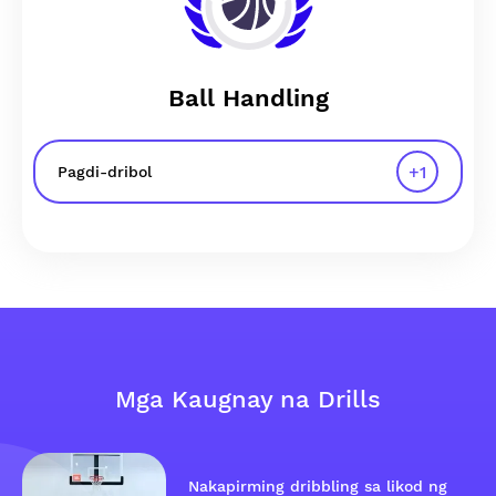
Ball Handling
+
1
Pagdi-dribol
Mga Kaugnay na Drills
Nakapirming dribbling sa likod ng