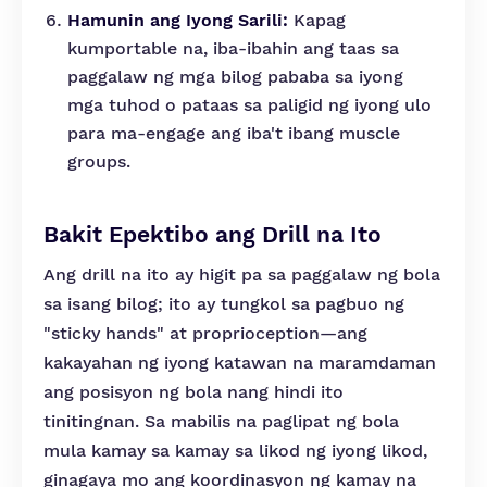
Hamunin ang Iyong Sarili:
Kapag
kumportable na, iba-ibahin ang taas sa
paggalaw ng mga bilog pababa sa iyong
mga tuhod o pataas sa paligid ng iyong ulo
para ma-engage ang iba't ibang muscle
groups.
Bakit Epektibo ang Drill na Ito
Ang drill na ito ay higit pa sa paggalaw ng bola
sa isang bilog; ito ay tungkol sa pagbuo ng
"sticky hands" at proprioception—ang
kakayahan ng iyong katawan na maramdaman
ang posisyon ng bola nang hindi ito
tinitingnan. Sa mabilis na paglipat ng bola
mula kamay sa kamay sa likod ng iyong likod,
ginagaya mo ang koordinasyon ng kamay na