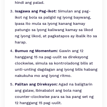
hindi ang palad.
Isagawa ang Pag-ikot:
Simulan ang pag-
ikot ng bola sa paligid ng iyong baywang,
ipasa ito mula sa iyong kanang kamay
patungo sa iyong kaliwang kamay sa likod
ng iyong likod, at pagkatapos ay ibalik ito sa
harap.
Bumuo ng Momentum:
Gawin ang 12
hanggang 15 na pag-uulit sa direksyong
clockwise, simula sa kontroladong bilis at
unti-unting dagdagan ang iyong bilis habang
nakukuha mo ang iyong ritmo.
Palitan ang Direksyon:
Agad na baligtarin
ang galaw, ibinabalot ang bola nang
counter-clockwise para sa isa pang set ng
12 hanggang 15 pag-uulit.