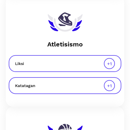
Atletisismo
+
1
Liksi
+
1
Katatagan