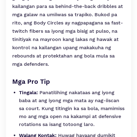
kailangan para sa behind-the-back dribbles at
mga galaw na umiiwas sa trapiko. Bukod pa
rito, ang Body Circles ay nagpapagana sa fast-
twitch fibers sa iyong mga bisig at pulso, na
tinitiyak na mayroon kang lakas ng hawak at
kontrol na kailangan upang makakuha ng
rebounds at protektahan ang bola mula sa
mga defenders.
Mga Pro Tip
Tingala:
Panatilihing nakataas ang iyong
baba at ang iyong mga mata ay nag-iiscan
sa court. Kung titingin ka sa bola, mamimiss
mo ang mga open na kakampi at defensive
rotations sa isang totoong laro.
Walang Kontak:
Huwag hayaang dumikit