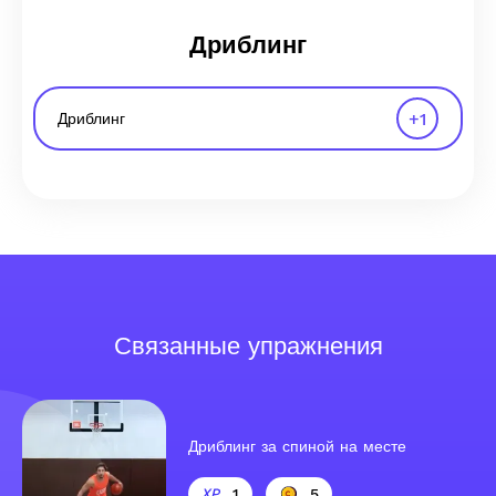
Дриблинг
+
1
Дриблинг
Связанные упражнения
Дриблинг за спиной на месте
1
5