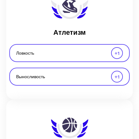
Атлетизм
+
1
Ловкость
+
1
Выносливость