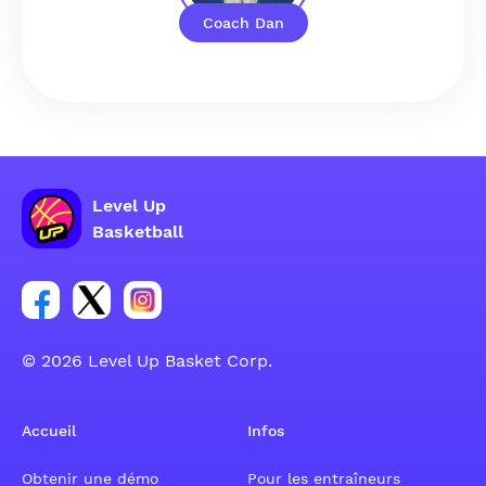
Coach Dan
Level Up
Basketball
Lien vers le groupe du compte Facebook
Lien vers le groupe du compte Tweeter
Lien vers le groupe du compte Instagram
© 2026 Level Up Basket Corp.
Accueil
Infos
Obtenir une démo
Pour les entraîneurs