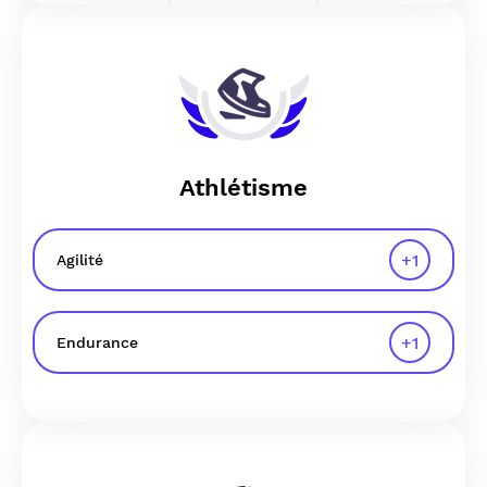
Athlétisme
+
1
Agilité
+
1
Endurance