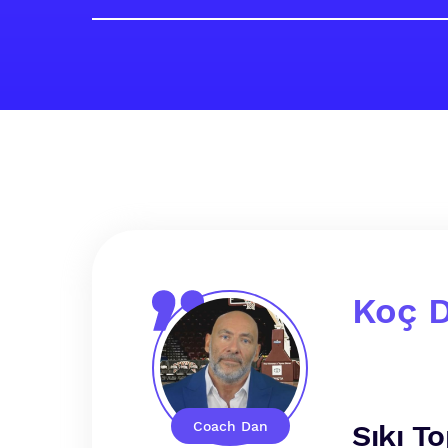
Koç 
Coach Dan
Sıkı T