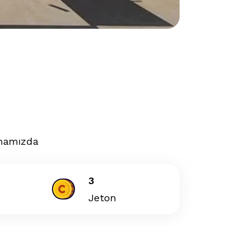
amamızda
3
Jeton