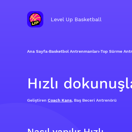
Level Up Basketball
Ana Sayfa
›
Basketbol Antrenmanları
›
Top Sürme Ant
Hızlı dokunuşl
Geliştiren
Coach Kans
, Baş Beceri Antrenörü
Nasıl yapılır Hızlı