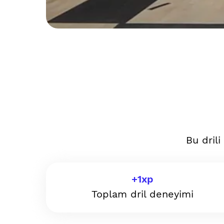
Bu dril
+
1
xp
Toplam dril deneyimi