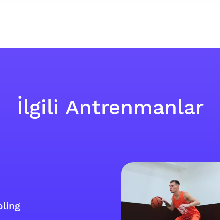
İlgili Antrenmanlar
bling