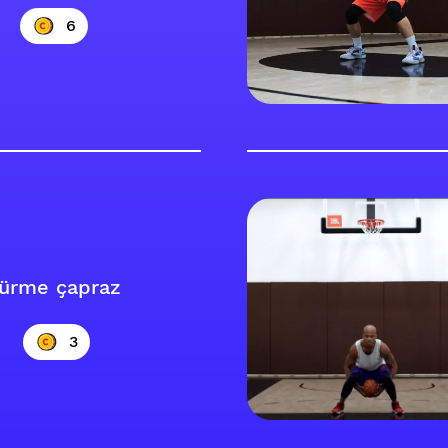
6
sürme çapraz
3