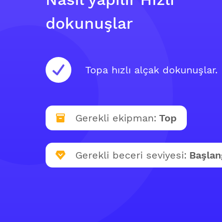
dokunuşlar
Topa hızlı alçak dokunuşlar.
Gerekli ekipman:
Top
Gerekli beceri seviyesi:
Başlan