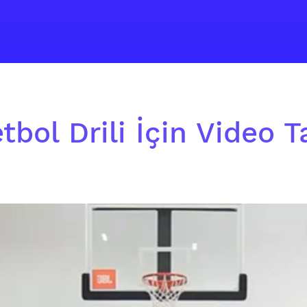
bol Drili İçin Video T