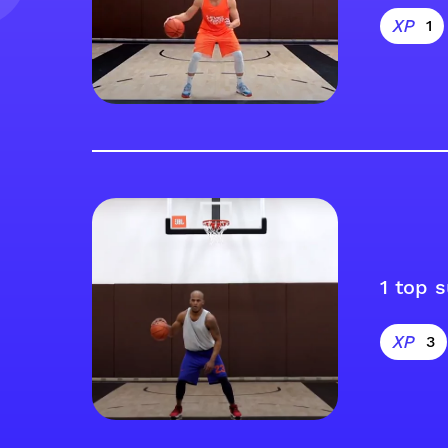
1
1 top 
3