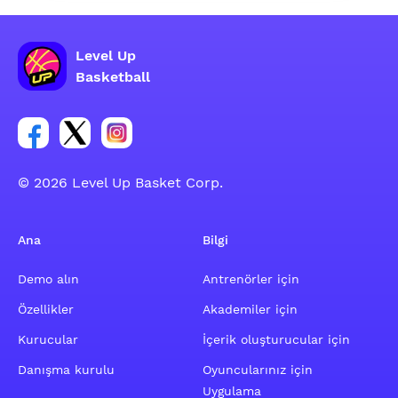
Level Up
Basketball
Facebook hesabı sosyal grubu linki
Twitter hesabı sosyal grubu linki
Instagram hesabı sosyal grubu linki
© 2026 Level Up Basket Corp.
Ana
Bilgi
Demo alın
Antrenörler için
Özellikler
Akademiler için
Kurucular
İçerik oluşturucular için
Danışma kurulu
Oyuncularınız için
Uygulama