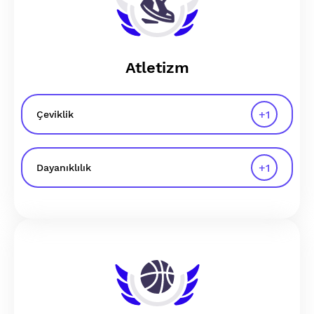
Atletizm
+
1
Çeviklik
+
1
Dayanıklılık