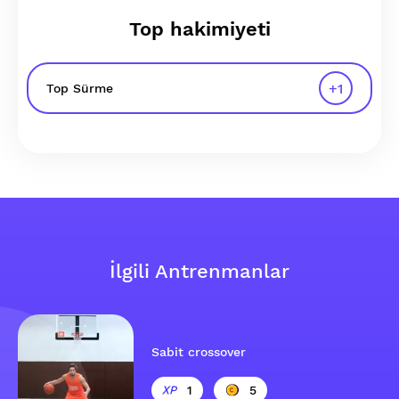
Top hakimiyeti
+
1
Top Sürme
İlgili Antrenmanlar
Sabit crossover
1
5