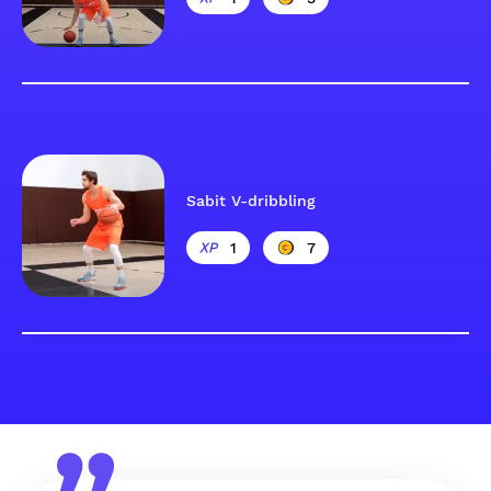
Sabit V-dribbling
1
7