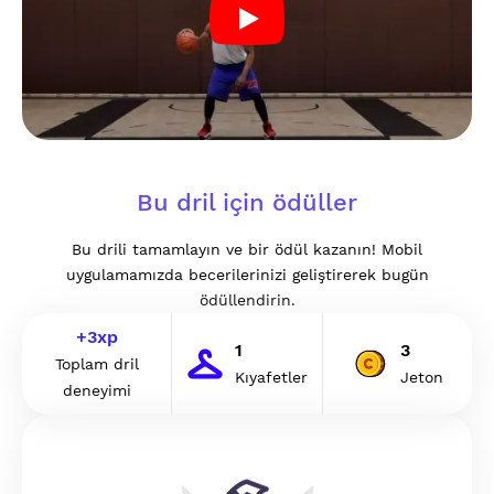
Bu dril için ödüller
Bu drili tamamlayın ve bir ödül kazanın! Mobil
uygulamamızda becerilerinizi geliştirerek bugün
ödüllendirin.
+
3
xp
1
3
Toplam dril
Kıyafetler
Jeton
deneyimi