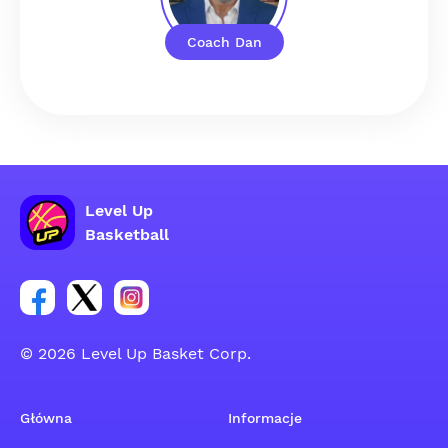
Coach Dan
Level Up
Basketball
Link do grupy społecznościowej na Facebooku
Link do konta na Twitterze grupy społecznościo
Link do konta na Instagramie grupy społe
© 2026 Level Up Basket Corp.
Główna
Informacje