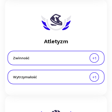
Atletyzm
+
1
Zwinność
+
1
Wytrzymałość