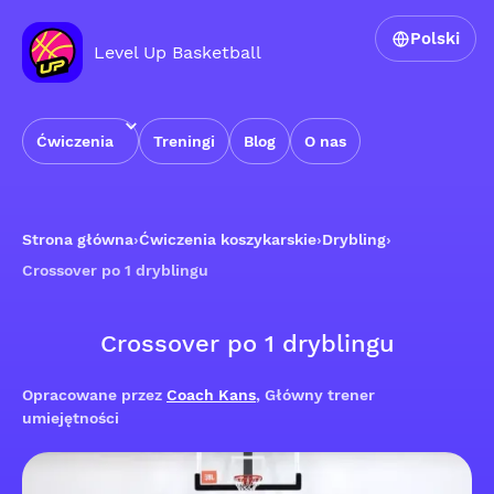
Polski
Level Up Basketball
Ćwiczenia
Treningi
Blog
O nas
Strona główna
›
Ćwiczenia koszykarskie
›
Drybling
›
Crossover po 1 dryblingu
Crossover po 1 dryblingu
Opracowane przez
Coach Kans
, Główny trener
umiejętności