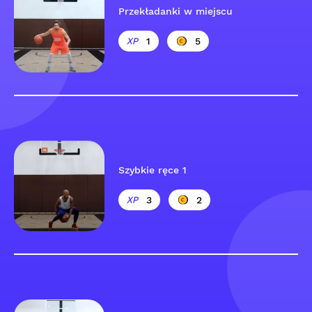
Przekładanki w miejscu
1
5
Szybkie ręce 1
3
2