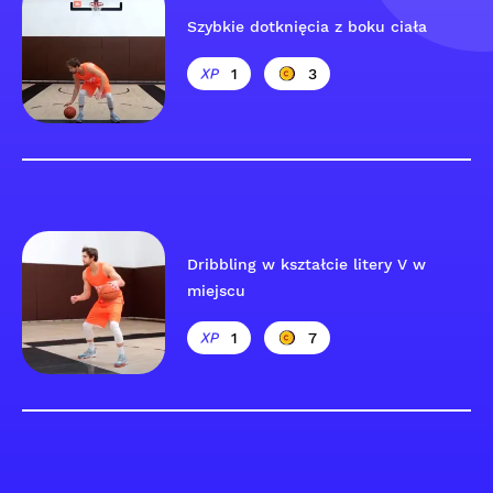
Szybkie dotknięcia z boku ciała
1
3
Dribbling w kształcie litery V w
miejscu
1
7