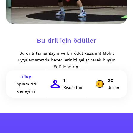
Bu dril için ödüller
Bu drili tamamlayın ve bir ödül kazanın! Mobil
uygulamamızda becerilerinizi geliştirerek bugün
ödüllendirin.
+
1
xp
1
20
Toplam dril
Kıyafetler
Jeton
deneyimi