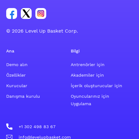
Facebook hesabı sosyal grubu linki
Twitter hesabı sosyal grubu linki
Instagram hesabı sosyal grubu linki
© 2026 Level Up Basket Corp.
Ana
Bilgi
Demo alın
Antrenörler için
Özellikler
Akademiler için
Kurucular
İçerik oluşturucular için
Danışma kurulu
Oyuncularınız için
Uygulama
+1 302 498 83 67
info@levelupbasket.com