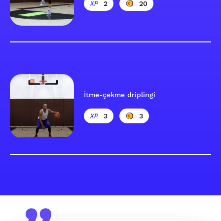
2
20
İtme-çekme driplingi
3
3