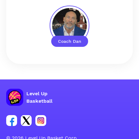
Coach Dan
Level Up
Basketball
Facebook hesabı sosyal grubu linki
Twitter hesabı sosyal grubu linki
Instagram hesabı sosyal grubu linki
© 2026 Level Up Basket Corp.