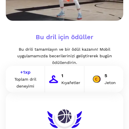
Bu dril için ödüller
Bu drili tamamlayın ve bir ödül kazanın! Mobil
uygulamamızda becerilerinizi geliştirerek bugün
ödüllendirin.
+
1
xp
1
5
Toplam dril
Kıyafetler
Jeton
deneyimi