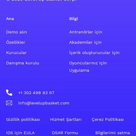
Ana
Bilgi
Demo alın
Antrenörler için
Özellikler
Akademiler için
Kurucular
İçerik oluşturucular için
Danışma kurulu
Oyuncularınız için
Uygulama
+1 302 498 83 67
info@levelupbasket.com
Gizlilik politikası
Hizmet Şartları
Çerez Politikası
iOS için EULA
DSAR Formu
Bilgilerimi satma