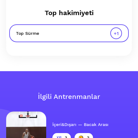
Top hakimiyeti
+
1
Top Sürme
İlgili Antrenmanlar
İçeri&Dışarı — Bacak Arası
3
3