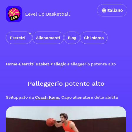
Italiano
Level Up Basketball
Esercizi
Allenamenti
Blog
Chi siamo
Home
›
Esercizi Basket
›
Pallegio
›
Palleggerio potente alto
Palleggerio potente alto
Sviluppato da
Coach Kans
, Capo allenatore delle abilità