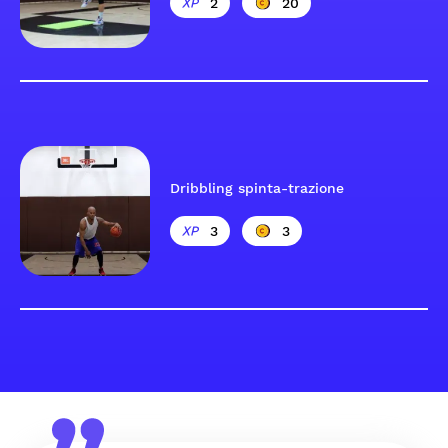
2
20
Dribbling spinta-trazione
3
3