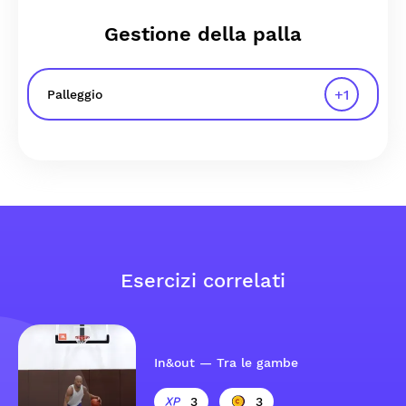
Gestione della palla
+
1
Palleggio
Esercizi correlati
In&out — Tra le gambe
3
3