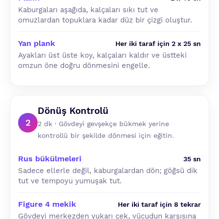
Kaburgaları aşağıda, kalçaları sıkı tut ve
omuzlardan topuklara kadar düz bir çizgi oluştur.
Yan plank
Her iki taraf için 2 x 25 sn
Ayakları üst üste koy, kalçaları kaldır ve üstteki
omzun öne doğru dönmesini engelle.
Dönüş Kontrolü
2
2 dk · Gövdeyi gevşekçe bükmek yerine
kontrollü bir şekilde dönmesi için eğitin.
Rus bükülmeleri
35 sn
Sadece ellerle değil, kaburgalardan dön; göğsü dik
tut ve tempoyu yumuşak tut.
Figure 4 mekik
Her iki taraf için 8 tekrar
Gövdeyi merkezden yukarı çek, vücudun karşısına