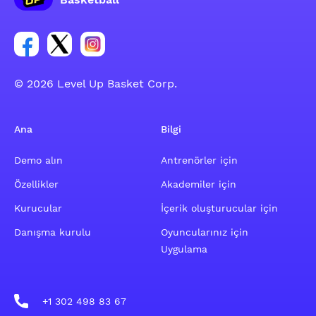
Facebook hesabı sosyal grubu linki
Twitter hesabı sosyal grubu linki
Instagram hesabı sosyal grubu linki
© 2026 Level Up Basket Corp.
Ana
Bilgi
Demo alın
Antrenörler için
Özellikler
Akademiler için
Kurucular
İçerik oluşturucular için
Danışma kurulu
Oyuncularınız için
Uygulama
+1 302 498 83 67