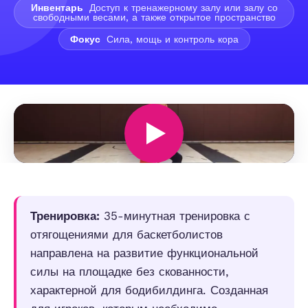
Инвентарь
Доступ к тренажерному залу или залу со
свободными весами, а также открытое пространство
Фокус
Сила, мощь и контроль кора
Тренировка:
35-минутная тренировка с
отягощениями для баскетболистов
направлена на развитие функциональной
силы на площадке без скованности,
характерной для бодибилдинга. Созданная