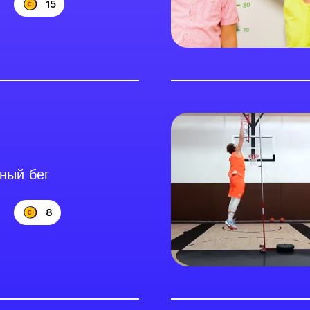
15
ный бег
8