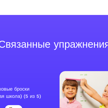
Связанные упражнени
ковые броски
ая школа) (5 из 5)