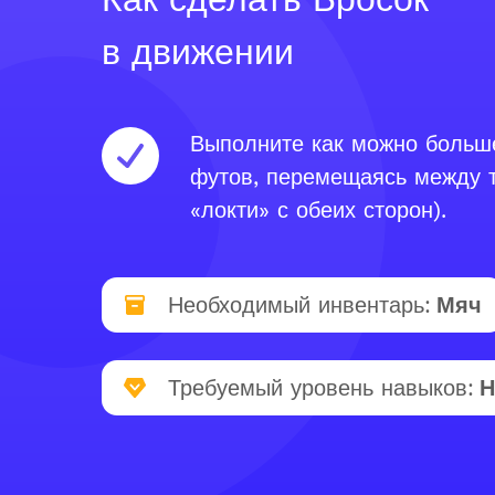
в движении
Выполните как можно больше
футов, перемещаясь между т
«локти» с обеих сторон).
Необходимый инвентарь:
Мяч
Требуемый уровень навыков:
Н