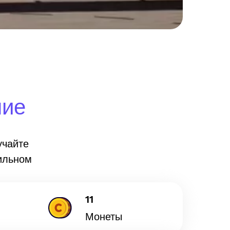
ние
учайте
ильном
11
Монеты