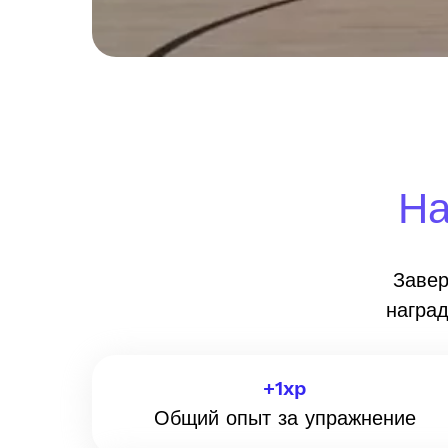
На
Завер
награ
+
1
xp
Общий опыт за упражнение