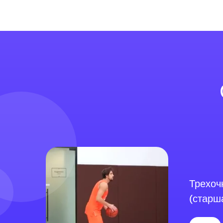
Трехоч
(старш