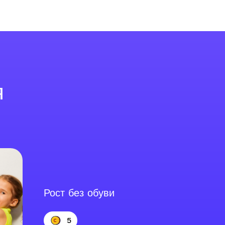
я
Рост без обуви
5