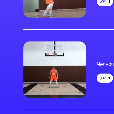
1
Челноч
1