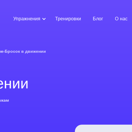
Упражнения
Тренировки
Блог
О нас
ие
›
Бросок в движении
ении
ыкам