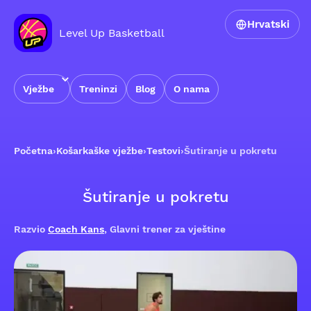
Hrvatski
Level Up Basketball
Vježbe
Treninzi
Blog
O nama
Početna
›
Košarkaške vježbe
›
Testovi
›
Šutiranje u pokretu
Šutiranje u pokretu
Razvio
Coach Kans
, Glavni trener za vještine