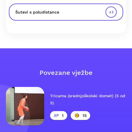
+
1
Šutevi s poludistance
Povezane vježbe
Tricama (srednjoškolski domet) (5 od
5)
1
15