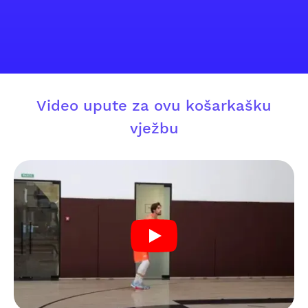
Video upute za ovu košarkašku
vježbu