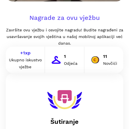
Nagrade za ovu vježbu
Završite ovu vježbu i osvojite nagradu! Budite nagrađeni za
usavršavanje svojih vještina u našoj mobilnoj aplikaciji već
danas.
+
1
xp
1
11
Ukupno iskustvo
Odjeća
Novčići
vježbe
Šutiranje