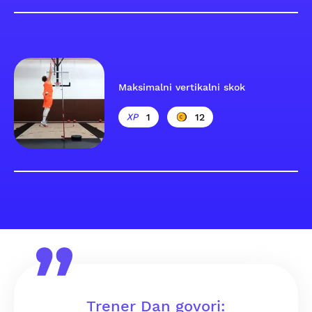
Maksimalni vertikalni skok
1
12
Trener Dan govori: