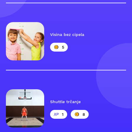
Visina bez cipela
5
Shuttle trčanje
1
8