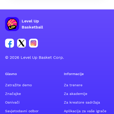
Level Up
Basketball
Poveznica za Facebook grupu
Poveznica za Twitter grupu
Poveznica za Instagram grupu
© 2026 Level Up Basket Corp.
Glavno
Informacije
Zatražite demo
Za trenere
Značajke
Za akademije
Osnivači
Za kreatore sadržaja
Savjetodavni odbor
Aplikacija za vaše igrače