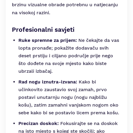
brzinu vizualne obrade potrebnu u natjecanju
na visokoj razini.
Profesionalni savjeti
Ruke spremne za prijem:
Ne čekajte da vas
lopta pronađe; pokažite dodavaču svih
deset prstiju i ciljano područje prije nego
što dođete na svoje mjesto kako biste
ubrzali izbačaj.
Rad nogu iznutra-izvana:
Kako bi
učinkovito zaustavio svoj zamah, prvo
postavi unutarnju nogu (nogu najbližu
košu), zatim zamahni vanjskom nogom oko
sebe kako bi se postavio licem prema košu.
Precizan doskok:
Fokusirajte se na doskok
na isto mjesto s kojeg ste skočili; ako