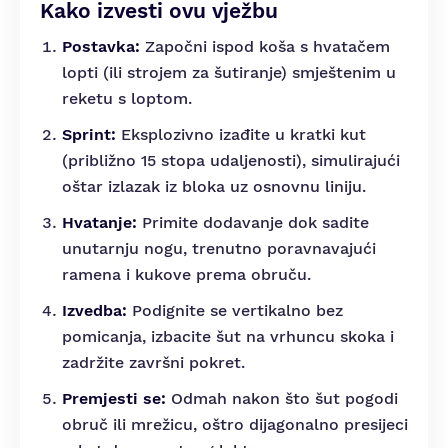
Kako izvesti ovu vježbu
Postavka:
Započni ispod koša s hvatačem
lopti (ili strojem za šutiranje) smještenim u
reketu s loptom.
Sprint:
Eksplozivno izađite u kratki kut
(približno 15 stopa udaljenosti), simulirajući
oštar izlazak iz bloka uz osnovnu liniju.
Hvatanje:
Primite dodavanje dok sadite
unutarnju nogu, trenutno poravnavajući
ramena i kukove prema obruču.
Izvedba:
Podignite se vertikalno bez
pomicanja, izbacite šut na vrhuncu skoka i
zadržite završni pokret.
Premjesti se:
Odmah nakon što šut pogodi
obruč ili mrežicu, oštro dijagonalno presijeci