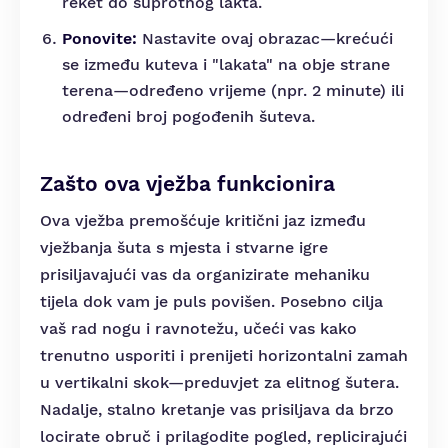
reket do suprotnog lakta.
Ponovite:
Nastavite ovaj obrazac—krećući
se između kuteva i "lakata" na obje strane
terena—određeno vrijeme (npr. 2 minute) ili
određeni broj pogođenih šuteva.
Zašto ova vježba funkcionira
Ova vježba premošćuje kritični jaz između
vježbanja šuta s mjesta i stvarne igre
prisiljavajući vas da organizirate mehaniku
tijela dok vam je puls povišen. Posebno cilja
vaš rad nogu i ravnotežu, učeći vas kako
trenutno usporiti i prenijeti horizontalni zamah
u vertikalni skok—preduvjet za elitnog šutera.
Nadalje, stalno kretanje vas prisiljava da brzo
locirate obruč i prilagodite pogled, replicirajući